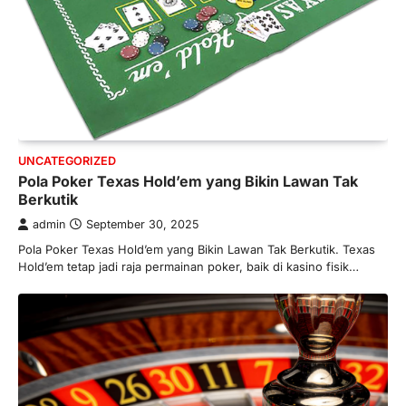
UNCATEGORIZED
Pola Poker Texas Hold’em yang Bikin Lawan Tak
Berkutik
admin
September 30, 2025
Pola Poker Texas Hold’em yang Bikin Lawan Tak Berkutik. Texas
Hold’em tetap jadi raja permainan poker, baik di kasino fisik…