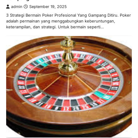
admin
September 19, 2025
3 Strategi Bermain Poker Profesional Yang Gampang Ditiru. Poker
adalah permainan yang menggabungkan keberuntungan,
keterampilan, dan strategi. Untuk bermain seperti…