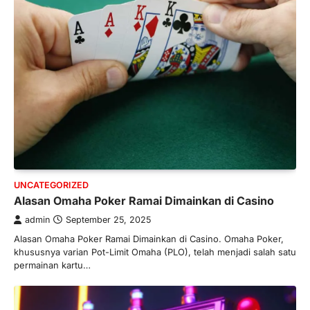
UNCATEGORIZED
Alasan Omaha Poker Ramai Dimainkan di Casino
admin
September 25, 2025
Alasan Omaha Poker Ramai Dimainkan di Casino. Omaha Poker,
khususnya varian Pot-Limit Omaha (PLO), telah menjadi salah satu
permainan kartu…