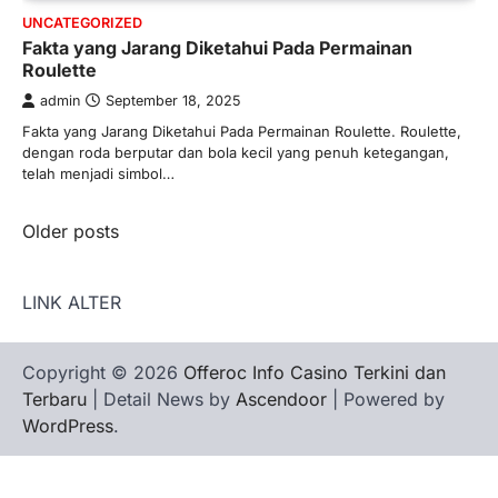
UNCATEGORIZED
Fakta yang Jarang Diketahui Pada Permainan
Roulette
admin
September 18, 2025
Fakta yang Jarang Diketahui Pada Permainan Roulette. Roulette,
dengan roda berputar dan bola kecil yang penuh ketegangan,
telah menjadi simbol…
Posts
Older posts
navigation
LINK ALTER
Copyright © 2026
Offeroc Info Casino Terkini dan
Terbaru
| Detail News by
Ascendoor
| Powered by
WordPress
.