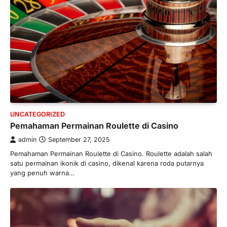
UNCATEGORIZED
Pemahaman Permainan Roulette di Casino
admin
September 27, 2025
Pemahaman Permainan Roulette di Casino. Roulette adalah salah
satu permainan ikonik di casino, dikenal karena roda putarnya
yang penuh warna…