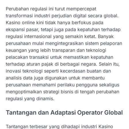
Perubahan regulasi ini turut mempercepat
transformasi industri perjudian digital secara global.
Kasino online kini tidak hanya berfokus pada
ekspansi pasar, tetapi juga pada kepatuhan terhadap
regulasi internasional yang semakin ketat. Banyak
perusahaan mulai mengintegrasikan sistem pelaporan
keuangan yang lebih transparan dan teknologi
pelacakan transaksi untuk memastikan kepatuhan
terhadap aturan pajak di berbagai negara. Selain itu,
inovasi teknologi seperti kecerdasan buatan dan
analisis data juga digunakan untuk membantu
perusahaan memahami perilaku pengguna sekaligus
mengoptimalkan strategi bisnis di tengah perubahan
regulasi yang dinamis.
Tantangan dan Adaptasi Operator Global
Tantangan terbesar yang dihadapi industri Kasino