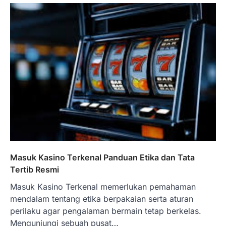
Masuk Kasino Terkenal Panduan Etika dan Tata
Tertib Resmi
Masuk Kasino Terkenal memerlukan pemahaman
mendalam tentang etika berpakaian serta aturan
perilaku agar pengalaman bermain tetap berkelas.
Mengunjungi sebuah pusat…