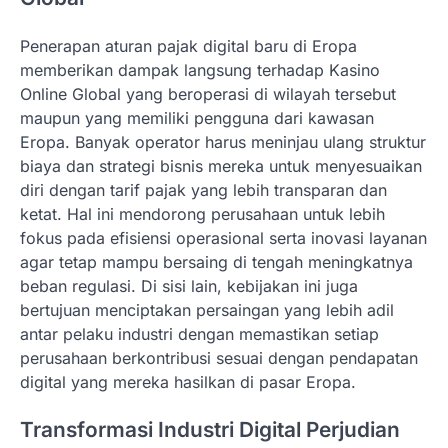
Penerapan aturan pajak digital baru di Eropa
memberikan dampak langsung terhadap Kasino
Online Global yang beroperasi di wilayah tersebut
maupun yang memiliki pengguna dari kawasan
Eropa. Banyak operator harus meninjau ulang struktur
biaya dan strategi bisnis mereka untuk menyesuaikan
diri dengan tarif pajak yang lebih transparan dan
ketat. Hal ini mendorong perusahaan untuk lebih
fokus pada efisiensi operasional serta inovasi layanan
agar tetap mampu bersaing di tengah meningkatnya
beban regulasi. Di sisi lain, kebijakan ini juga
bertujuan menciptakan persaingan yang lebih adil
antar pelaku industri dengan memastikan setiap
perusahaan berkontribusi sesuai dengan pendapatan
digital yang mereka hasilkan di pasar Eropa.
Transformasi Industri Digital Perjudian