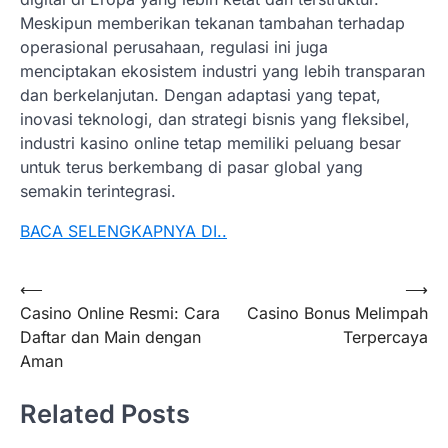
Meskipun memberikan tekanan tambahan terhadap
operasional perusahaan, regulasi ini juga
menciptakan ekosistem industri yang lebih transparan
dan berkelanjutan. Dengan adaptasi yang tepat,
inovasi teknologi, dan strategi bisnis yang fleksibel,
industri kasino online tetap memiliki peluang besar
untuk terus berkembang di pasar global yang
semakin terintegrasi.
BACA SELENGKAPNYA DI..
Post
⟵
⟶
Casino Online Resmi: Cara
Casino Bonus Melimpah
navigation
Daftar dan Main dengan
Terpercaya
Aman
Related Posts