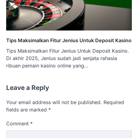
Tips Maksimalkan Fitur Jenius Untuk Deposit Kasino
Tips Maksimalkan Fitur Jenius Untuk Deposit Kasino.
Di akhir 2025, Jenius sudah jadi senjata rahasia
ribuan pemain kasino online yang…
Leave a Reply
Your email address will not be published.
Required
fields are marked
*
Comment
*