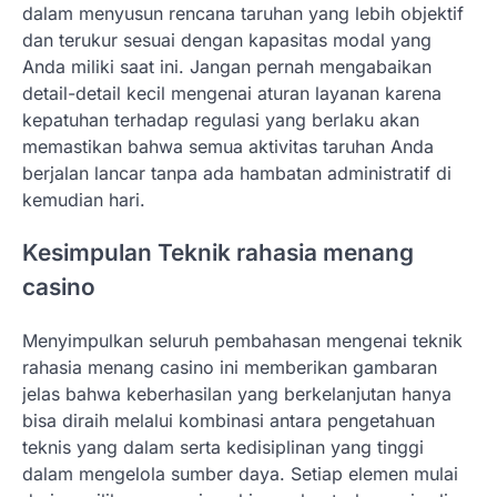
dalam menyusun rencana taruhan yang lebih objektif
dan terukur sesuai dengan kapasitas modal yang
Anda miliki saat ini. Jangan pernah mengabaikan
detail-detail kecil mengenai aturan layanan karena
kepatuhan terhadap regulasi yang berlaku akan
memastikan bahwa semua aktivitas taruhan Anda
berjalan lancar tanpa ada hambatan administratif di
kemudian hari.
Kesimpulan Teknik rahasia menang
casino
Menyimpulkan seluruh pembahasan mengenai teknik
rahasia menang casino ini memberikan gambaran
jelas bahwa keberhasilan yang berkelanjutan hanya
bisa diraih melalui kombinasi antara pengetahuan
teknis yang dalam serta kedisiplinan yang tinggi
dalam mengelola sumber daya. Setiap elemen mulai