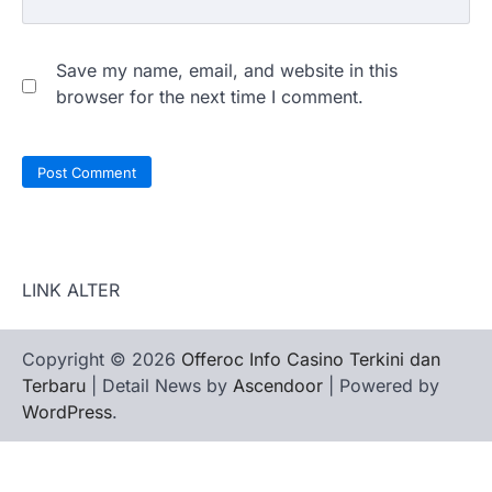
Save my name, email, and website in this
browser for the next time I comment.
LINK ALTER
Copyright © 2026
Offeroc Info Casino Terkini dan
Terbaru
| Detail News by
Ascendoor
| Powered by
WordPress
.