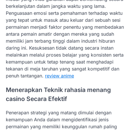
berkelanjutan dalam jangka waktu yang lama.
Penguasaan emosi serta pemahaman terhadap waktu
yang tepat untuk masuk atau keluar dari sebuah sesi
permainan menjadi faktor penentu yang membedakan
antara pemain amatir dengan mereka yang sudah
memiliki jam terbang tinggi dalam industri hiburan
daring ini. Kesuksesan tidak datang secara instan
melainkan melalui proses belajar yang konsisten serta
kemampuan untuk tetap tenang saat menghadapi
tekanan di meja taruhan yang sangat kompetitif dan
penuh tantangan.
review anime
Menerapkan Teknik rahasia menang
casino Secara Efektif
Penerapan strategi yang matang dimulai dengan
kemampuan Anda dalam mengidentifikasi jenis
permainan yang memiliki keunggulan rumah paling