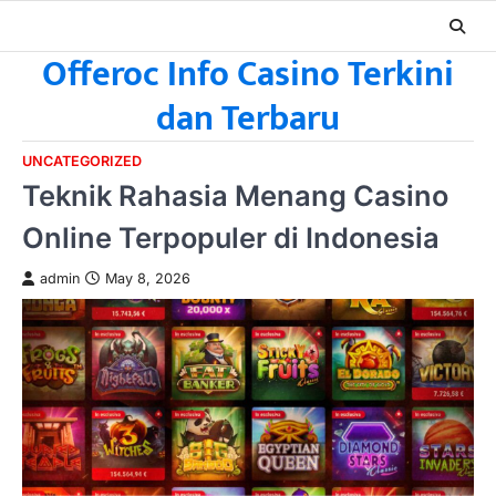
Skip
to
Offeroc Info Casino Terkini
content
dan Terbaru
UNCATEGORIZED
Teknik Rahasia Menang Casino
Online Terpopuler di Indonesia
admin
May 8, 2026