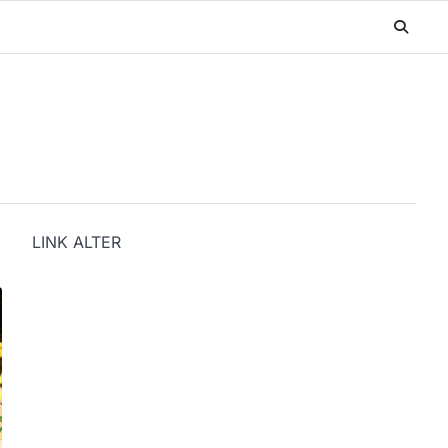
LINK ALTER