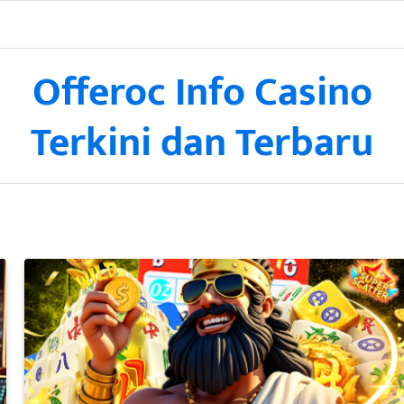
Offeroc Info Casino
Terkini dan Terbaru