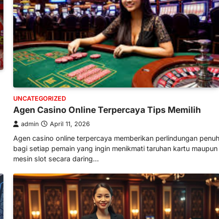
UNCATEGORIZED
Agen Casino Online Terpercaya Tips Memilih
admin
April 11, 2026
Agen casino online terpercaya memberikan perlindungan penu
bagi setiap pemain yang ingin menikmati taruhan kartu maupun
mesin slot secara daring…