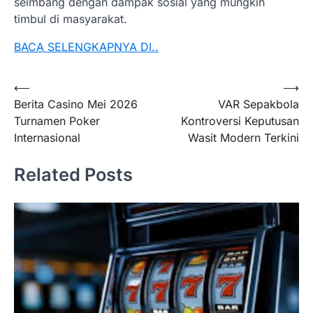
seimbang dengan dampak sosial yang mungkin
timbul di masyarakat.
BACA SELENGKAPNYA DI..
Post
⟵
⟶
Berita Casino Mei 2026
VAR Sepakbola
navigation
Turnamen Poker
Kontroversi Keputusan
Internasional
Wasit Modern Terkini
Related Posts