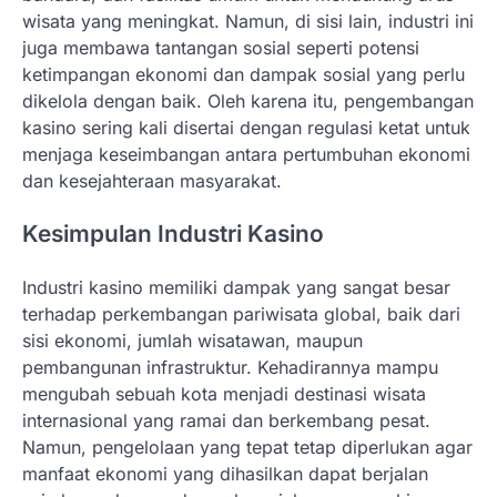
wisata yang meningkat. Namun, di sisi lain, industri ini
juga membawa tantangan sosial seperti potensi
ketimpangan ekonomi dan dampak sosial yang perlu
dikelola dengan baik. Oleh karena itu, pengembangan
kasino sering kali disertai dengan regulasi ketat untuk
menjaga keseimbangan antara pertumbuhan ekonomi
dan kesejahteraan masyarakat.
Kesimpulan Industri Kasino
Industri kasino memiliki dampak yang sangat besar
terhadap perkembangan pariwisata global, baik dari
sisi ekonomi, jumlah wisatawan, maupun
pembangunan infrastruktur. Kehadirannya mampu
mengubah sebuah kota menjadi destinasi wisata
internasional yang ramai dan berkembang pesat.
Namun, pengelolaan yang tepat tetap diperlukan agar
manfaat ekonomi yang dihasilkan dapat berjalan