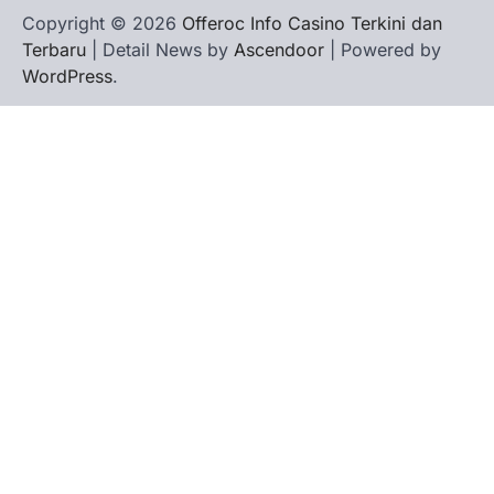
Copyright © 2026
Offeroc Info Casino Terkini dan
Terbaru
| Detail News by
Ascendoor
| Powered by
WordPress
.