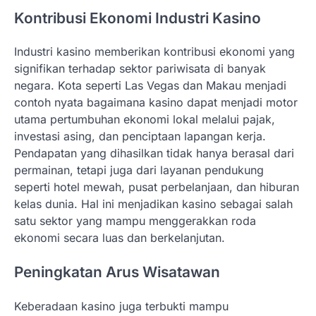
Kontribusi Ekonomi Industri Kasino
Industri kasino memberikan kontribusi ekonomi yang
signifikan terhadap sektor pariwisata di banyak
negara. Kota seperti Las Vegas dan Makau menjadi
contoh nyata bagaimana kasino dapat menjadi motor
utama pertumbuhan ekonomi lokal melalui pajak,
investasi asing, dan penciptaan lapangan kerja.
Pendapatan yang dihasilkan tidak hanya berasal dari
permainan, tetapi juga dari layanan pendukung
seperti hotel mewah, pusat perbelanjaan, dan hiburan
kelas dunia. Hal ini menjadikan kasino sebagai salah
satu sektor yang mampu menggerakkan roda
ekonomi secara luas dan berkelanjutan.
Peningkatan Arus Wisatawan
Keberadaan kasino juga terbukti mampu