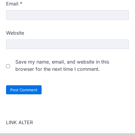
Email
*
Website
Save my name, email, and website in this
browser for the next time I comment.
LINK ALTER