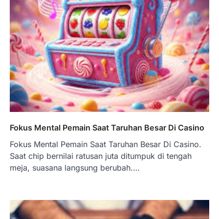
Fokus Mental Pemain Saat Taruhan Besar Di Casino
Fokus Mental Pemain Saat Taruhan Besar Di Casino.
Saat chip bernilai ratusan juta ditumpuk di tengah
meja, suasana langsung berubah.…