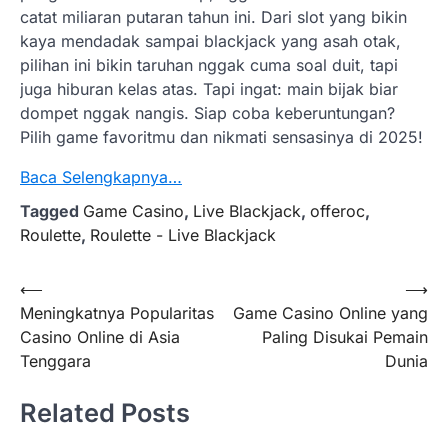
catat miliaran putaran tahun ini. Dari slot yang bikin
kaya mendadak sampai blackjack yang asah otak,
pilihan ini bikin taruhan nggak cuma soal duit, tapi
juga hiburan kelas atas. Tapi ingat: main bijak biar
dompet nggak nangis. Siap coba keberuntungan?
Pilih game favoritmu dan nikmati sensasinya di 2025!
Baca Selengkapnya…
Tagged
Game Casino
,
Live Blackjack
,
offeroc
,
Roulette
,
Roulette - Live Blackjack
Post
⟵
⟶
Meningkatnya Popularitas
Game Casino Online yang
navigation
Casino Online di Asia
Paling Disukai Pemain
Tenggara
Dunia
Related Posts