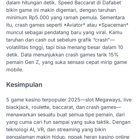
dalam hitungan detik. Speed Baccarat di Dafabet
bikin game ini makin digemari, dengan taruhan
minimum Rp5.000 yang ramah pemula. Sementara
itu, crash games seperti *Aviator* atau *Spaceman*
muncul sebagai pendatang baru yang viral. Kamu
taruhan dan cash out sebelum grafik “crash”—
volatilitas tinggi, tapi bisa menang besar dalam 10
detik. Data menunjukkan crash games tarik 15%
pemain Gen Z, yang suka sensasi cepat mirip game
mobile.
Kesimpulan
5 game kasino terpopuler 2025—slot Megaways, live
blackjack, roulette, baccarat, dan crash games—
menawarkan sesuatu buat semua tipe pemain, dari
yang cuma cari fun sampai yang suka taktik. Dengan
teknologi AI, VR, dan streaming yang bikin
pengalaman makin hidup, nggak heran kasino online