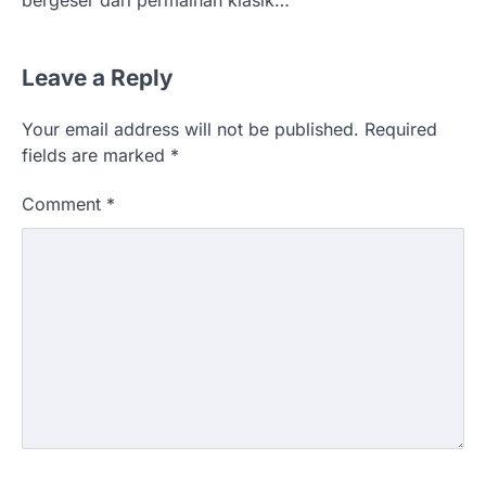
Leave a Reply
Your email address will not be published.
Required
fields are marked
*
Comment
*