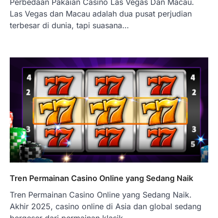
Perbedaan Pakaian Casino Las Vegas Dan Macau.
Las Vegas dan Macau adalah dua pusat perjudian
terbesar di dunia, tapi suasana…
Tren Permainan Casino Online yang Sedang Naik
Tren Permainan Casino Online yang Sedang Naik.
Akhir 2025, casino online di Asia dan global sedang
bergeser dari permainan klasik…