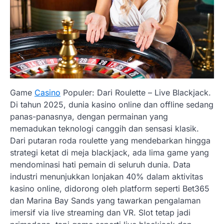
Game
Casino
Populer: Dari Roulette – Live Blackjack.
Di tahun 2025, dunia kasino online dan offline sedang
panas-panasnya, dengan permainan yang
memadukan teknologi canggih dan sensasi klasik.
Dari putaran roda roulette yang mendebarkan hingga
strategi ketat di meja blackjack, ada lima game yang
mendominasi hati pemain di seluruh dunia. Data
industri menunjukkan lonjakan 40% dalam aktivitas
kasino online, didorong oleh platform seperti Bet365
dan Marina Bay Sands yang tawarkan pengalaman
imersif via live streaming dan VR. Slot tetap jadi