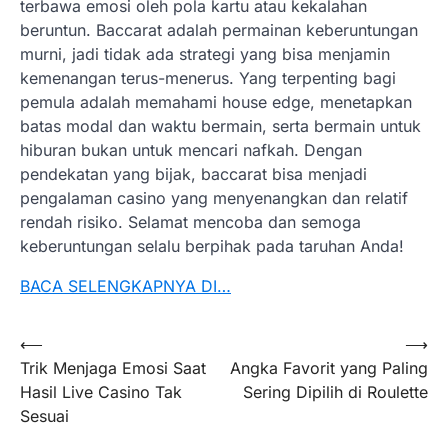
terbawa emosi oleh pola kartu atau kekalahan
beruntun. Baccarat adalah permainan keberuntungan
murni, jadi tidak ada strategi yang bisa menjamin
kemenangan terus-menerus. Yang terpenting bagi
pemula adalah memahami house edge, menetapkan
batas modal dan waktu bermain, serta bermain untuk
hiburan bukan untuk mencari nafkah. Dengan
pendekatan yang bijak, baccarat bisa menjadi
pengalaman casino yang menyenangkan dan relatif
rendah risiko. Selamat mencoba dan semoga
keberuntungan selalu berpihak pada taruhan Anda!
BACA SELENGKAPNYA DI…
Post
⟵
⟶
Trik Menjaga Emosi Saat
Angka Favorit yang Paling
navigation
Hasil Live Casino Tak
Sering Dipilih di Roulette
Sesuai