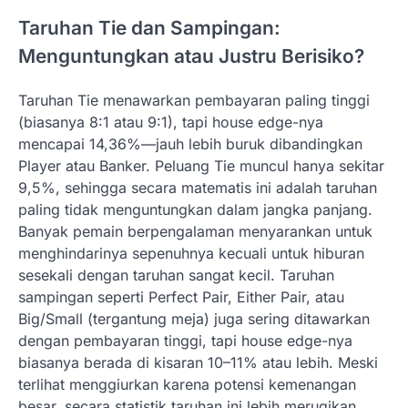
Taruhan Tie dan Sampingan:
Menguntungkan atau Justru Berisiko?
Taruhan Tie menawarkan pembayaran paling tinggi
(biasanya 8:1 atau 9:1), tapi house edge-nya
mencapai 14,36%—jauh lebih buruk dibandingkan
Player atau Banker. Peluang Tie muncul hanya sekitar
9,5%, sehingga secara matematis ini adalah taruhan
paling tidak menguntungkan dalam jangka panjang.
Banyak pemain berpengalaman menyarankan untuk
menghindarinya sepenuhnya kecuali untuk hiburan
sesekali dengan taruhan sangat kecil. Taruhan
sampingan seperti Perfect Pair, Either Pair, atau
Big/Small (tergantung meja) juga sering ditawarkan
dengan pembayaran tinggi, tapi house edge-nya
biasanya berada di kisaran 10–11% atau lebih. Meski
terlihat menggiurkan karena potensi kemenangan
besar, secara statistik taruhan ini lebih merugikan