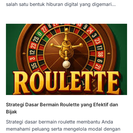
salah satu bentuk hiburan digital yang digemari…
Strategi Dasar Bermain Roulette yang Efektif dan
Bijak
Strategi dasar bermain roulette membantu Anda
memahami peluang serta mengelola modal dengan