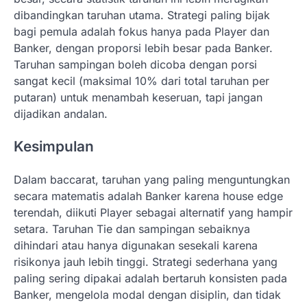
dibandingkan taruhan utama. Strategi paling bijak
bagi pemula adalah fokus hanya pada Player dan
Banker, dengan proporsi lebih besar pada Banker.
Taruhan sampingan boleh dicoba dengan porsi
sangat kecil (maksimal 10% dari total taruhan per
putaran) untuk menambah keseruan, tapi jangan
dijadikan andalan.
Kesimpulan
Dalam baccarat, taruhan yang paling menguntungkan
secara matematis adalah Banker karena house edge
terendah, diikuti Player sebagai alternatif yang hampir
setara. Taruhan Tie dan sampingan sebaiknya
dihindari atau hanya digunakan sesekali karena
risikonya jauh lebih tinggi. Strategi sederhana yang
paling sering dipakai adalah bertaruh konsisten pada
Banker, mengelola modal dengan disiplin, dan tidak