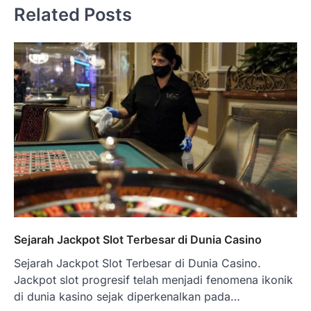
Related Posts
Sejarah Jackpot Slot Terbesar di Dunia Casino
Sejarah Jackpot Slot Terbesar di Dunia Casino.
Jackpot slot progresif telah menjadi fenomena ikonik
di dunia kasino sejak diperkenalkan pada…