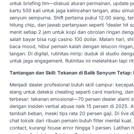
untuk briefing tim—diskusi aturan permainan, update pro
kartu 500 kali untuk jaga kelincahan tangan, atau simu
senyum sempurna. Shift pertama pukul 12.00 siang, t
hitung chip, dan jawab pertanyaan seperti “dealer hit so
menit setiap 2 jam untuk kopi dan obrolan ringan denga
salah bayar bisa rugi casino 100 dollar. Malam hari, s
baca mood, hibur pemain kalah dengan lelucon ringan, 
tangan. Di digital, rutinitas mirip: duduk di studio deng
untuk jaga engagement. Rutinitas ini melelahkan tapi ri
Tantangan dan Skill: Tekanan di Balik Senyum Tetap:
Menjadi dealer profesional butuh skill campur: kecepat
elang untuk deteksi cheating seperti card marking, dan
terbesar: tekanan emosional—70 persen dealer alami s
dengan insiden verbal abuse naik 15 persen di 2025. At
tambah beban, meski tips rata 20 persen gaji. Di live di
chat toksik dari ribuan pemain butuh filter mental kuat
contact, kurangi house error hingga 1 persen. Latihan h