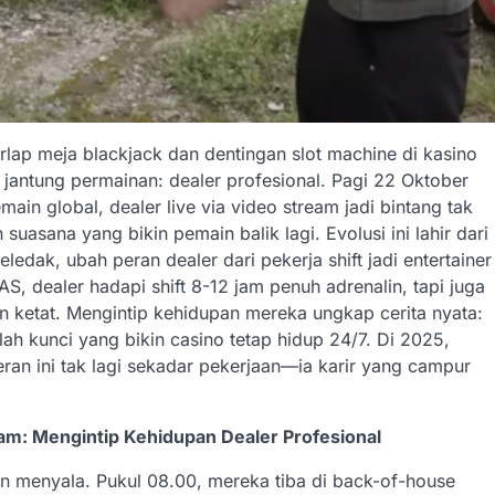
rlap meja blackjack dan dentingan slot machine di kasino
i jantung permainan: dealer profesional. Pagi 22 Oktober
ain global, dealer live via video stream jadi bintang tak
uasana yang bikin pemain balik lagi. Evolusi ini lahir dari
ledak, ubah peran dealer dari pekerja shift jadi entertainer
 AS, dealer hadapi shift 8-12 jam penuh adrenalin, tapi juga
an ketat. Mengintip kehidupan mereka ungkap cerita nyata:
lah kunci yang bikin casino tetap hidup 24/7. Di 2025,
peran ini tak lagi sekadar pekerjaan—ia karir yang campur
alam: Mengintip Kehidupan Dealer Profesional
eon menyala. Pukul 08.00, mereka tiba di back-of-house