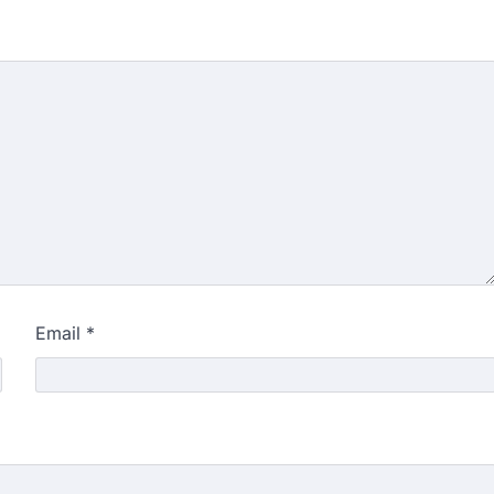
Email
*