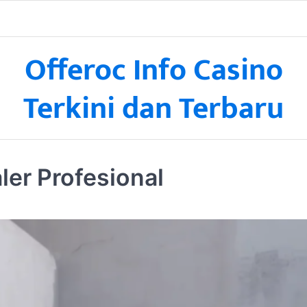
Offeroc Info Casino
Terkini dan Terbaru
er Profesional