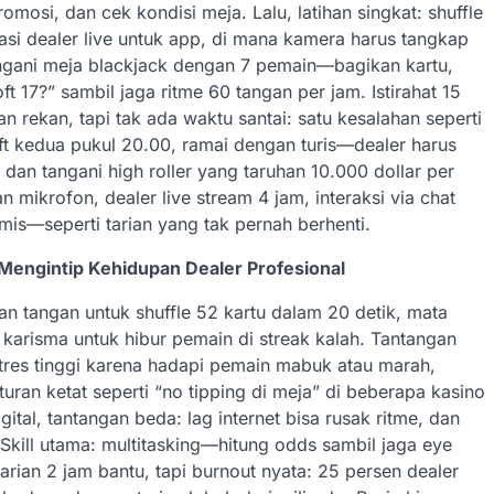
mosi, dan cek kondisi meja. Lalu, latihan singkat: shuffle
lasi dealer live untuk app, di mana kamera harus tangkap
angani meja blackjack dengan 7 pemain—bagikan kartu,
ft 17?” sambil jaga ritme 60 tangan per jam. Istirahat 15
n rekan, tapi tak ada waktu santai: satu kesalahan seperti
hift kedua pukul 20.00, ramai dengan turis—dealer harus
dan tangani high roller yang taruhan 10.000 dollar per
an mikrofon, dealer live stream 4 jam, interaksi via chat
tmis—seperti tarian yang tak pernah berhenti.
 Mengintip Kehidupan Dealer Profesional
an tangan untuk shuffle 52 kartu dalam 20 detik, mata
 karisma untuk hibur pemain di streak kalah. Tantangan
tres tinggi karena hadapi pemain mabuk atau marah,
uran ketat seperti “no tipping di meja” di beberapa kasino
gital, tantangan beda: lag internet bisa rusak ritme, dan
. Skill utama: multitasking—hitung odds sambil jaga eye
arian 2 jam bantu, tapi burnout nyata: 25 persen dealer