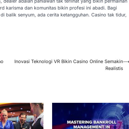
, dealer adalah pahlawan tak terlihat yang bikin permainan
d karisma dan komunitas bikin profesi ini abadi. Bagi
balik senyum, ada cerita ketangguhan. Casino tak tidur,
no
Inovasi Teknologi VR Bikin Casino Online Semakin
Realistis