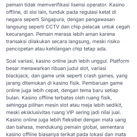
pemain tidak memverifikasi lisensi operator. Kasino
offline, di sisi lain, tunduk pada regulasi ketat di
negara seperti Singapura, dengan pengawasan
langsung seperti CCTV dan chip pelacak untuk cegah
kecurangan. Pemain merasa lebih aman karena
transaksi dilakukan secara langsung, meski risiko
pencopetan atau kehilangan chip tetap ada.
Soal variasi, kasino online jauh lebih unggul. Platform
besar menawarkan ribuan judul slot, variasi
blackjack, dan game unik seperti crash games, yang
jarang ditemukan di kasino fisik. Pembaruan game
online juga lebih cepat, dengan tema baru setiap
bulan. Kasino offline terbatas oleh ruang fisik,
sehingga pilihan mesin slot atau meja lebih sedikit,
meski eksklusivitas ruang VIP sering jadi nilai jual.
Kasino online juga lebih fleksibel dengan mata uang
dan bahasa, mendukung pemain global, sementara
kasino offline biasanya terikat pada lokasi dan mata