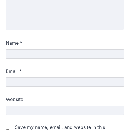
Name
*
Email
*
Website
Save my name, email, and website in this