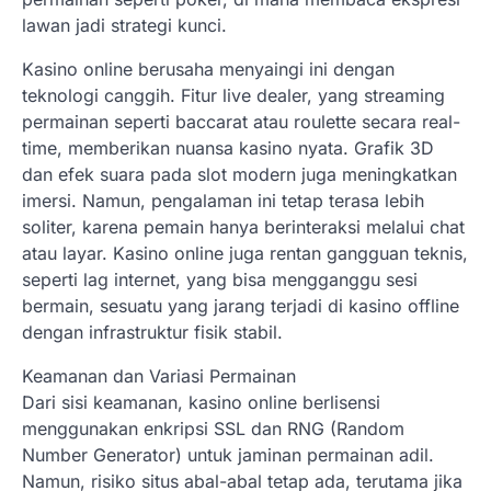
lawan jadi strategi kunci.
Kasino online berusaha menyaingi ini dengan
teknologi canggih. Fitur live dealer, yang streaming
permainan seperti baccarat atau roulette secara real-
time, memberikan nuansa kasino nyata. Grafik 3D
dan efek suara pada slot modern juga meningkatkan
imersi. Namun, pengalaman ini tetap terasa lebih
soliter, karena pemain hanya berinteraksi melalui chat
atau layar. Kasino online juga rentan gangguan teknis,
seperti lag internet, yang bisa mengganggu sesi
bermain, sesuatu yang jarang terjadi di kasino offline
dengan infrastruktur fisik stabil.
Keamanan dan Variasi Permainan
Dari sisi keamanan, kasino online berlisensi
menggunakan enkripsi SSL dan RNG (Random
Number Generator) untuk jaminan permainan adil.
Namun, risiko situs abal-abal tetap ada, terutama jika