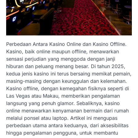
Perbedaan Antara Kasino Online dan Kasino Offline.
Kasino, baik online maupun offline, menawarkan
sensasi perjudian yang menggoda dengan janji
hiburan dan peluang menang besar. Di tahun 2025,
kedua jenis kasino ini terus bersaing memikat pemain,
masing-masing dengan keunggulan dan kelemahan.
Kasino offline, dengan kemegahan fisiknya seperti di
Las Vegas atau Makau, memberikan pengalaman
langsung yang penuh glamor. Sebaliknya, kasino
online menawarkan kenyamanan bermain dari rumah
melalui ponsel atau laptop. Artikel ini mengupas
perbedaan utama antara keduanya, dari aksesibilitas
hingga pengalaman pengguna, untuk membantu