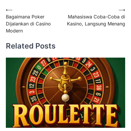
Post
⟵
⟶
Bagaimana Poker
Mahasiswa Coba-Coba di
navigation
Dijalankan di Casino
Kasino, Langsung Menang
Modern
Related Posts