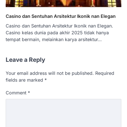
Casino dan Sentuhan Arsitektur Ikonik nan Elegan
Casino dan Sentuhan Arsitektur Ikonik nan Elegan.
Casino kelas dunia pada akhir 2025 tidak hanya
tempat bermain, melainkan karya arsitektur…
Leave a Reply
Your email address will not be published.
Required
fields are marked
*
Comment
*