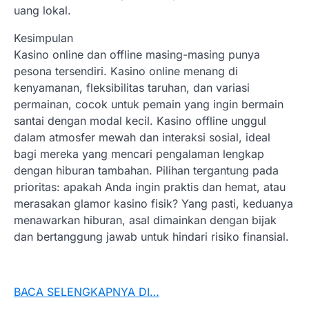
uang lokal.
Kesimpulan
Kasino online dan offline masing-masing punya
pesona tersendiri. Kasino online menang di
kenyamanan, fleksibilitas taruhan, dan variasi
permainan, cocok untuk pemain yang ingin bermain
santai dengan modal kecil. Kasino offline unggul
dalam atmosfer mewah dan interaksi sosial, ideal
bagi mereka yang mencari pengalaman lengkap
dengan hiburan tambahan. Pilihan tergantung pada
prioritas: apakah Anda ingin praktis dan hemat, atau
merasakan glamor kasino fisik? Yang pasti, keduanya
menawarkan hiburan, asal dimainkan dengan bijak
dan bertanggung jawab untuk hindari risiko finansial.
BACA SELENGKAPNYA DI…