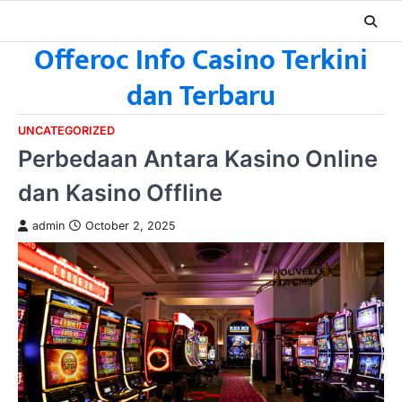
Skip
to
Offeroc Info Casino Terkini
content
dan Terbaru
UNCATEGORIZED
Perbedaan Antara Kasino Online
dan Kasino Offline
admin
October 2, 2025