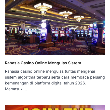
Rahasia Casino Online Mengulas Sistem
Rahasia casino online mengulas tuntas mengenai
sistem algoritma terbaru serta cara membaca peluang
kemenangan di platform digital tahun 2026.
Memasuki…