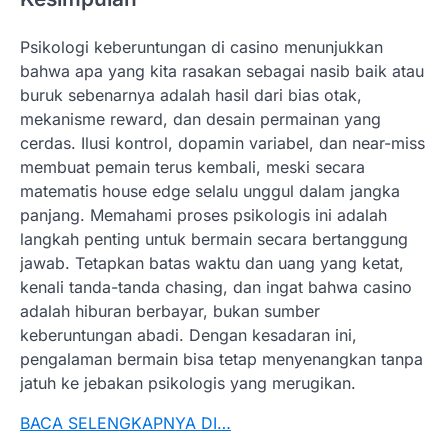
Psikologi keberuntungan di casino menunjukkan
bahwa apa yang kita rasakan sebagai nasib baik atau
buruk sebenarnya adalah hasil dari bias otak,
mekanisme reward, dan desain permainan yang
cerdas. Ilusi kontrol, dopamin variabel, dan near-miss
membuat pemain terus kembali, meski secara
matematis house edge selalu unggul dalam jangka
panjang. Memahami proses psikologis ini adalah
langkah penting untuk bermain secara bertanggung
jawab. Tetapkan batas waktu dan uang yang ketat,
kenali tanda-tanda chasing, dan ingat bahwa casino
adalah hiburan berbayar, bukan sumber
keberuntungan abadi. Dengan kesadaran ini,
pengalaman bermain bisa tetap menyenangkan tanpa
jatuh ke jebakan psikologis yang merugikan.
BACA SELENGKAPNYA DI…