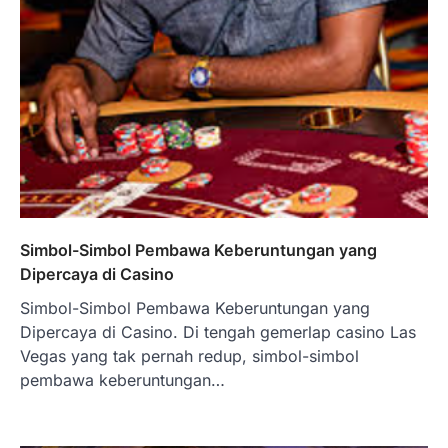
Simbol-Simbol Pembawa Keberuntungan yang
Dipercaya di Casino
Simbol-Simbol Pembawa Keberuntungan yang
Dipercaya di Casino. Di tengah gemerlap casino Las
Vegas yang tak pernah redup, simbol-simbol
pembawa keberuntungan…