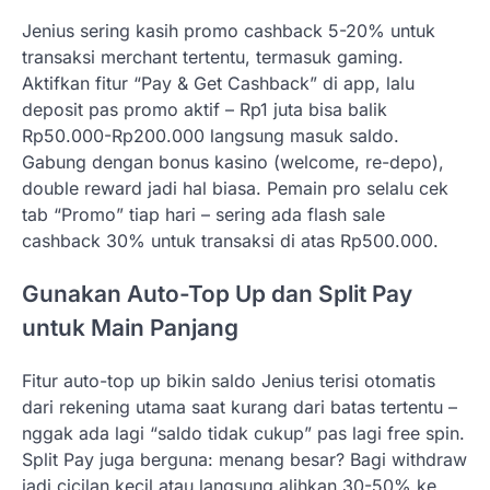
Jenius sering kasih promo cashback 5-20% untuk
transaksi merchant tertentu, termasuk gaming.
Aktifkan fitur “Pay & Get Cashback” di app, lalu
deposit pas promo aktif – Rp1 juta bisa balik
Rp50.000-Rp200.000 langsung masuk saldo.
Gabung dengan bonus kasino (welcome, re-depo),
double reward jadi hal biasa. Pemain pro selalu cek
tab “Promo” tiap hari – sering ada flash sale
cashback 30% untuk transaksi di atas Rp500.000.
Gunakan Auto-Top Up dan Split Pay
untuk Main Panjang
Fitur auto-top up bikin saldo Jenius terisi otomatis
dari rekening utama saat kurang dari batas tertentu –
nggak ada lagi “saldo tidak cukup” pas lagi free spin.
Split Pay juga berguna: menang besar? Bagi withdraw
jadi cicilan kecil atau langsung alihkan 30-50% ke