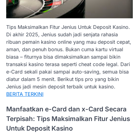
Tips Maksimalkan Fitur Jenius Untuk Deposit Kasino.
Di akhir 2025, Jenius sudah jadi senjata rahasia
ribuan pemain kasino online yang mau deposit cepat,
aman, dan penuh bonus. Bukan cuma kartu virtual
biasa – fiturnya bisa dimaksimalkan sampai bikin
transaksi kasino terasa seperti cheat code legal. Dari
e-Card sekali pakai sampai auto-saving, semua bisa
diatur dalam 5 menit. Berikut tips pro yang bikin
Jenius jadi mesin deposit terbaik untuk kasino.
BERITA TERKINI
Manfaatkan e-Card dan x-Card Secara
Terpisah: Tips Maksimalkan Fitur Jenius
Untuk Deposit Kasino