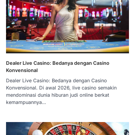
Dealer Live Casino: Bedanya dengan Casino
Konvensional
Dealer Live Casino: Bedanya dengan Casino
Konvensional. Di awal 2026, live casino semakin
mendominasi dunia hiburan judi online berkat
kemampuannya…