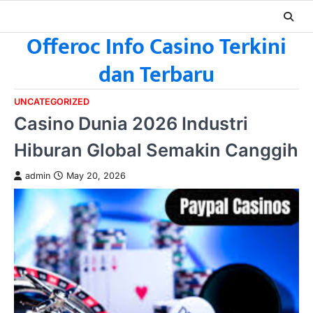
Skip
to
Offeroc Info Casino Terkini
content
dan Terbaru
UNCATEGORIZED
Casino Dunia 2026 Industri
Hiburan Global Semakin Canggih
admin
May 20, 2026