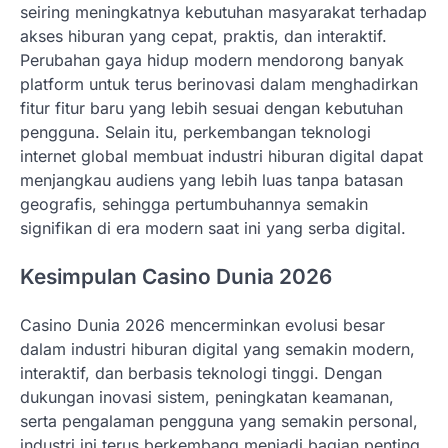
seiring meningkatnya kebutuhan masyarakat terhadap
akses hiburan yang cepat, praktis, dan interaktif.
Perubahan gaya hidup modern mendorong banyak
platform untuk terus berinovasi dalam menghadirkan
fitur fitur baru yang lebih sesuai dengan kebutuhan
pengguna. Selain itu, perkembangan teknologi
internet global membuat industri hiburan digital dapat
menjangkau audiens yang lebih luas tanpa batasan
geografis, sehingga pertumbuhannya semakin
signifikan di era modern saat ini yang serba digital.
Kesimpulan Casino Dunia 2026
Casino Dunia 2026 mencerminkan evolusi besar
dalam industri hiburan digital yang semakin modern,
interaktif, dan berbasis teknologi tinggi. Dengan
dukungan inovasi sistem, peningkatan keamanan,
serta pengalaman pengguna yang semakin personal,
industri ini terus berkembang menjadi bagian penting