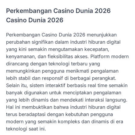
Perkembangan Casino Dunia 2026
Casino Dunia 2026
Perkembangan Casino Dunia 2026 menunjukkan
perubahan signifikan dalam industri hiburan digital
yang kini semakin mengutamakan kecepatan,
kenyamanan, dan fleksibilitas akses. Platform modern
dirancang dengan teknologi terbaru yang
memungkinkan pengguna menikmati pengalaman
lebih stabil dan responsif di berbagai perangkat.
Selain itu, sistem interaktif berbasis real time semakin
banyak digunakan untuk menciptakan pengalaman
yang lebih dinamis dan mendekati interaksi langsung.
Hal ini membuktikan bahwa industri hiburan digital
terus beradaptasi dengan kebutuhan pengguna
modern yang semakin kompleks dan dinamis di era
teknologi saat ini.