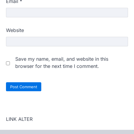
Email
*
Website
Save my name, email, and website in this
browser for the next time I comment.
LINK ALTER