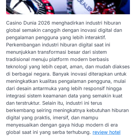
Casino Dunia 2026 menghadirkan industri hiburan
global semakin canggih dengan inovasi digital dan
pengalaman pengguna yang lebih interaktif.
Perkembangan industri hiburan digital saat ini
menunjukkan transformasi besar dari sistem
tradisional menuju platform modern berbasis
teknologi yang lebih cepat, aman, dan mudah diakses
di berbagai negara. Banyak inovasi diterapkan untuk
meningkatkan kualitas pengalaman pengguna, mulai
dari desain antarmuka yang lebih responsif hingga
integrasi sistem keamanan data yang semakin kuat
dan terstruktur. Selain itu, industri ini terus
berkembang seiring meningkatnya kebutuhan hiburan
digital yang praktis, imersif, dan mampu
menyesuaikan dengan gaya hidup modern di era
global saat ini yang serba terhubung.
review hotel