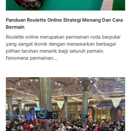
Panduan Roulette Online Strategi Menang Dan Cara
Bermain
Roulette online merupakan permainan roda berputar
yang sangat ikonik dengan menawarkan berbagai
pilihan taruhan menarik bagi seluruh pemain.
Fenomena permainan…