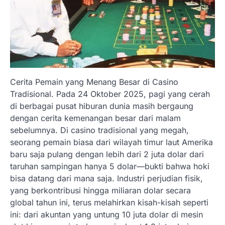
Cerita Pemain yang Menang Besar di Casino
Tradisional. Pada 24 Oktober 2025, pagi yang cerah
di berbagai pusat hiburan dunia masih bergaung
dengan cerita kemenangan besar dari malam
sebelumnya. Di casino tradisional yang megah,
seorang pemain biasa dari wilayah timur laut Amerika
baru saja pulang dengan lebih dari 2 juta dolar dari
taruhan sampingan hanya 5 dolar—bukti bahwa hoki
bisa datang dari mana saja. Industri perjudian fisik,
yang berkontribusi hingga miliaran dolar secara
global tahun ini, terus melahirkan kisah-kisah seperti
ini: dari akuntan yang untung 10 juta dolar di mesin