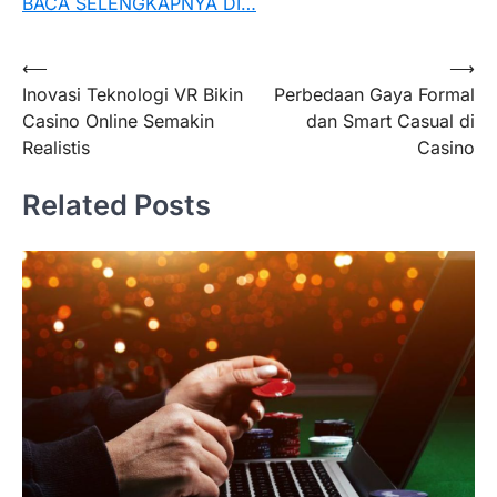
BACA SELENGKAPNYA DI…
Post
⟵
⟶
Inovasi Teknologi VR Bikin
Perbedaan Gaya Formal
navigation
Casino Online Semakin
dan Smart Casual di
Realistis
Casino
Related Posts