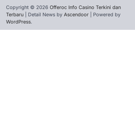
Copyright © 2026
Offeroc Info Casino Terkini dan
Terbaru
| Detail News by
Ascendoor
| Powered by
WordPress
.