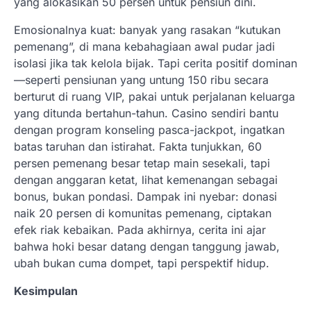
yang alokasikan 50 persen untuk pensiun dini.
Emosionalnya kuat: banyak yang rasakan “kutukan
pemenang”, di mana kebahagiaan awal pudar jadi
isolasi jika tak kelola bijak. Tapi cerita positif dominan
—seperti pensiunan yang untung 150 ribu secara
berturut di ruang VIP, pakai untuk perjalanan keluarga
yang ditunda bertahun-tahun. Casino sendiri bantu
dengan program konseling pasca-jackpot, ingatkan
batas taruhan dan istirahat. Fakta tunjukkan, 60
persen pemenang besar tetap main sesekali, tapi
dengan anggaran ketat, lihat kemenangan sebagai
bonus, bukan pondasi. Dampak ini nyebar: donasi
naik 20 persen di komunitas pemenang, ciptakan
efek riak kebaikan. Pada akhirnya, cerita ini ajar
bahwa hoki besar datang dengan tanggung jawab,
ubah bukan cuma dompet, tapi perspektif hidup.
Kesimpulan