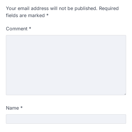
Your email address will not be published.
Required
fields are marked
*
Comment
*
Name
*