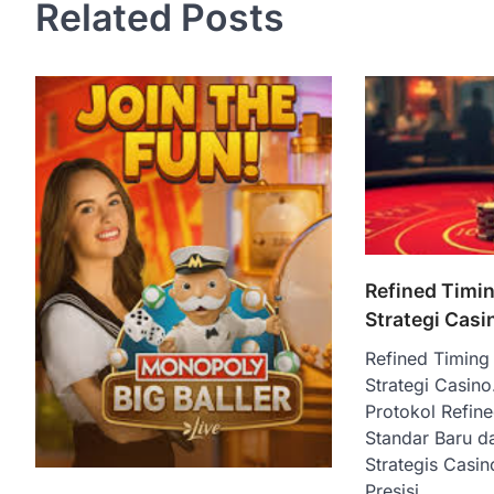
Related Posts
Refined Timi
Strategi Casi
Refined Timing
Strategi Casino
Protokol Refin
Standar Baru d
Strategis Casin
Presisi.…