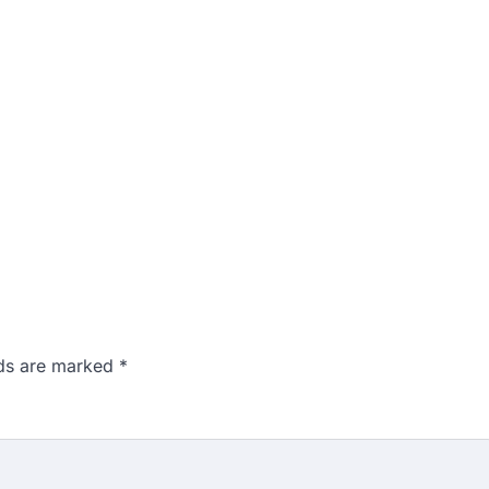
lds are marked
*