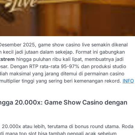
Desember 2025, game show casino live semakin dikenal
 kecil jadi jutaan dalam sekejap. Format ini gabungkan
ekstrem
hingga puluhan ribu kali lipat, membuatnya jadi
besar. Dengan RTP rata-rata 95-97% dan produksi studio
diah maksimal yang jarang ditemui di permainan casino
n multiplier tinggi yang sering beri kemenangan rekord.
INFO
ingga 20.000x: Game Show Casino dengan
 20.000x atau lebih, terutama di bonus round utama. Roda
di mana top slot bisa tambah pengali acak sebelum