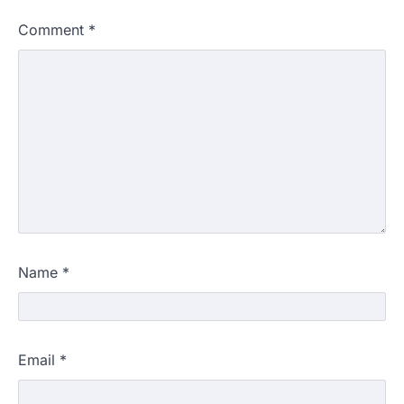
Comment
*
Name
*
Email
*