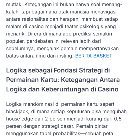
mutlak. Ketegangan ini bukan hanya soal menang-
kalah, tapi bagaimana otak manusia menavigasi
antara rasionalitas dan harapan, membuat setiap
malam di casino menjadi teater psikologis yang
menarik. Di era di mana app prediksi semakin
populer, perdebatan ini relevan lebih dari
sebelumnya, mengajak pemain mempertanyakan
batas antara ilmu dan insting.
BERITA BASKET
Logika sebagai Fondasi Strategi di
Permainan Kartu: Ketegangan Antara
Logika dan Keberuntungan di Casino
Logika mendominasi di permainan kartu seperti
blackjack, di mana setiap keputusan bisa mengubah
house edge dari 2 persen menjadi kurang dari 0,5
persen dengan strategi dasar. Pemain pintar
menggunakan tabel probabilitas—sebuah peta