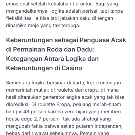
emosional setelah kekalahan beruntun. Bagi yang
mengandalkannya, logika adalah perisai, tapi tanpa
fleksibilitas, ia bisa jadi jebakan kaku di tengah
dinamika meja yang tak terduga.
Keberuntungan sebagai Penguasa Acak
di Permainan Roda dan Dadu:
Ketegangan Antara Logika dan
Keberuntungan di Casino
Sementara logika bersinar di kartu, keberuntungan
memerintah mutlak di roulette dan craps, di mana
hasil ditentukan generator angka acak yang tak bisa
diprediksi. Di roulette Eropa, peluang merah-hitam
hampir 48 persen karena zero hijau yang memberi
house edge 2,7 persen—tak ada strategi yang
mengubah fakta bahwa setiap putaran independen,
bebas dari riwayat sebelumnya. Pemain yang