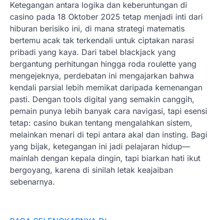
Ketegangan antara logika dan keberuntungan di
casino pada 18 Oktober 2025 tetap menjadi inti dari
hiburan berisiko ini, di mana strategi matematis
bertemu acak tak terkendali untuk ciptakan narasi
pribadi yang kaya. Dari tabel blackjack yang
bergantung perhitungan hingga roda roulette yang
mengejeknya, perdebatan ini mengajarkan bahwa
kendali parsial lebih memikat daripada kemenangan
pasti. Dengan tools digital yang semakin canggih,
pemain punya lebih banyak cara navigasi, tapi esensi
tetap: casino bukan tentang mengalahkan sistem,
melainkan menari di tepi antara akal dan insting. Bagi
yang bijak, ketegangan ini jadi pelajaran hidup—
mainlah dengan kepala dingin, tapi biarkan hati ikut
bergoyang, karena di sinilah letak keajaiban
sebenarnya.