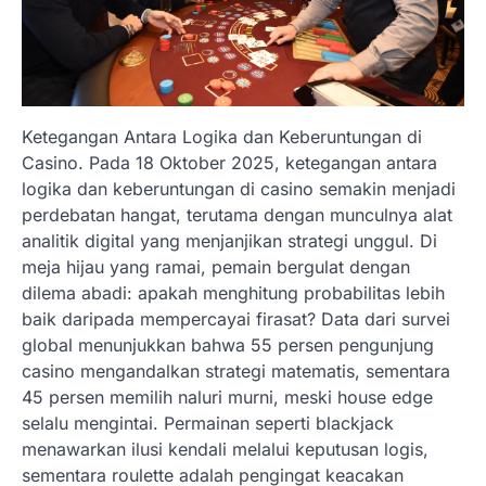
Ketegangan Antara Logika dan Keberuntungan di
Casino. Pada 18 Oktober 2025, ketegangan antara
logika dan keberuntungan di casino semakin menjadi
perdebatan hangat, terutama dengan munculnya alat
analitik digital yang menjanjikan strategi unggul. Di
meja hijau yang ramai, pemain bergulat dengan
dilema abadi: apakah menghitung probabilitas lebih
baik daripada mempercayai firasat? Data dari survei
global menunjukkan bahwa 55 persen pengunjung
casino mengandalkan strategi matematis, sementara
45 persen memilih naluri murni, meski house edge
selalu mengintai. Permainan seperti blackjack
menawarkan ilusi kendali melalui keputusan logis,
sementara roulette adalah pengingat keacakan