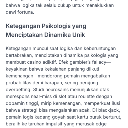
bahwa logika tak selalu cukup untuk menaklukkan
dewi fortuna.
Ketegangan Psikologis yang
Menciptakan Dinamika Unik
Ketegangan muncul saat logika dan keberuntungan
bertabrakan, menciptakan dinamika psikologis yang
membuat casino adiktif. Efek gambler’s fallacy—
keyakinan bahwa kekalahan panjang diikuti
kemenangan—mendorong pemain mengabaikan
probabilitas demi harapan, sering berujung
overbetting. Studi neurosains menunjukkan otak
merespons near-miss di slot atau roulette dengan
dopamin tinggi, mirip kemenangan, memperkuat ilusi
bahwa strategi bisa mengalahkan acak. Di blackjack,
pemain logis kadang goyah saat kartu buruk berturut,
beralih ke taruhan impulsif yang merusak edge