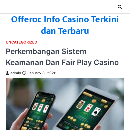
Skip
to
Offeroc Info Casino Terkini
content
dan Terbaru
UNCATEGORIZED
Perkembangan Sistem
Keamanan Dan Fair Play Casino
admin
January 8, 2026