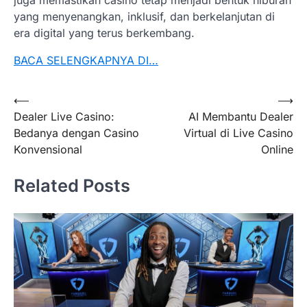
juga memastikan casino tetap menjadi bentuk hiburan
yang menyenangkan, inklusif, dan berkelanjutan di
era digital yang terus berkembang.
BACA SELENGKAPNYA DI…
Post
⟵
⟶
Dealer Live Casino:
AI Membantu Dealer
navigation
Bedanya dengan Casino
Virtual di Live Casino
Konvensional
Online
Related Posts