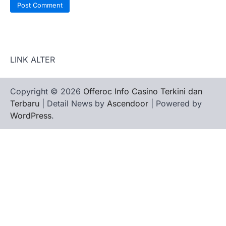
LINK ALTER
Copyright © 2026
Offeroc Info Casino Terkini dan
Terbaru
| Detail News by
Ascendoor
| Powered by
WordPress
.