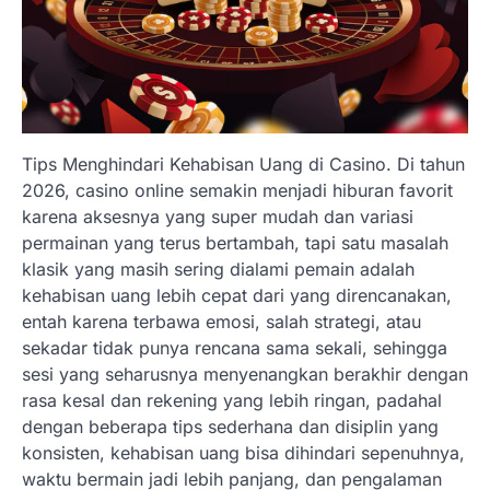
Tips Menghindari Kehabisan Uang di Casino. Di tahun
2026, casino online semakin menjadi hiburan favorit
karena aksesnya yang super mudah dan variasi
permainan yang terus bertambah, tapi satu masalah
klasik yang masih sering dialami pemain adalah
kehabisan uang lebih cepat dari yang direncanakan,
entah karena terbawa emosi, salah strategi, atau
sekadar tidak punya rencana sama sekali, sehingga
sesi yang seharusnya menyenangkan berakhir dengan
rasa kesal dan rekening yang lebih ringan, padahal
dengan beberapa tips sederhana dan disiplin yang
konsisten, kehabisan uang bisa dihindari sepenuhnya,
waktu bermain jadi lebih panjang, dan pengalaman