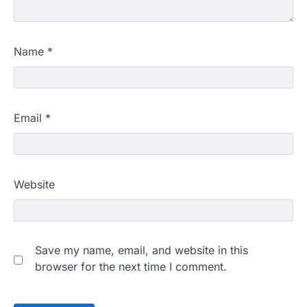
Name
*
Email
*
Website
Save my name, email, and website in this
browser for the next time I comment.