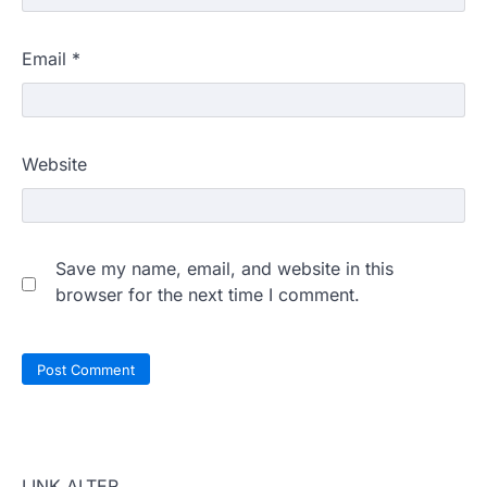
Email
*
Website
Save my name, email, and website in this
browser for the next time I comment.
LINK ALTER