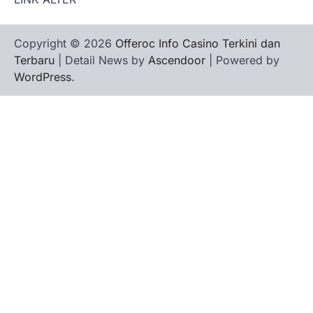
Copyright © 2026
Offeroc Info Casino Terkini dan
Terbaru
| Detail News by
Ascendoor
| Powered by
WordPress
.