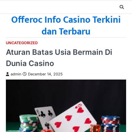
Skip
to
Offeroc Info Casino Terkini
content
dan Terbaru
UNCATEGORIZED
Aturan Batas Usia Bermain Di
Dunia Casino
admin
December 14, 2025