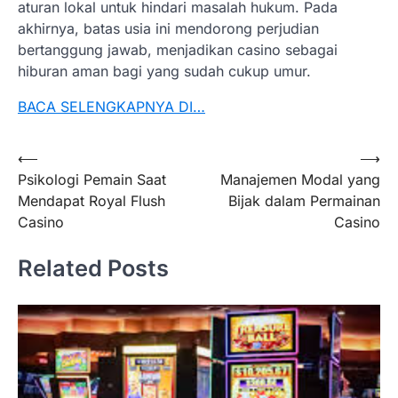
aturan lokal untuk hindari masalah hukum. Pada
akhirnya, batas usia ini mendorong perjudian
bertanggung jawab, menjadikan casino sebagai
hiburan aman bagi yang sudah cukup umur.
BACA SELENGKAPNYA DI…
Post
⟵
⟶
Psikologi Pemain Saat
Manajemen Modal yang
navigation
Mendapat Royal Flush
Bijak dalam Permainan
Casino
Casino
Related Posts