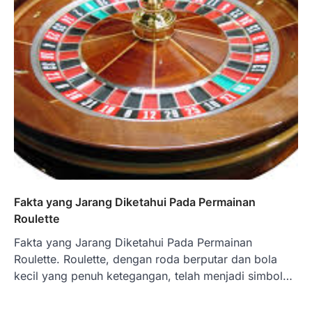
Fakta yang Jarang Diketahui Pada Permainan
Roulette
Fakta yang Jarang Diketahui Pada Permainan
Roulette. Roulette, dengan roda berputar dan bola
kecil yang penuh ketegangan, telah menjadi simbol…