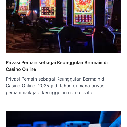
Privasi Pemain sebagai Keunggulan Bermain di
Casino Online
Privasi Pemain sebagai Keunggulan Bermain di
Casino Online. 2025 jadi tahun di mana privasi
pemain naik jadi keunggulan nomor satu…