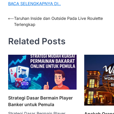
BACA SELENGKAPNYA DI..
Post
⟵
Taruhan Inside dan Outside Pada Live Roulette
Terlengkap
navigation
Related Posts
Strategi Dasar Bermain Player
Banker untuk Pemula
Strategi Dasar Bermain Player
Apakah Oran