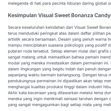
melegenda di hati para pecinta hiburan daring global sa
Kesimpulan Visual Sweet Bonanza Candy
Secara keseluruhan keindahan dari Visual Sweet Bona
terus menduduki peringkat atas dalam daftar pilihan
artistik secara bersamaan. Desain yang penuh warna tid
mampu menciptakan suasana psikologis yang positif 
putaran roda tersebut. Setiap elemen mulai dari grafis
sangat matang untuk memastikan bahwa pemain mendap
modal yang mereka investasikan dalam permainan ini. 
dalam lingkungan yang begitu indah dan penuh dengan 
sepanjang waktu bermain berlangsung. Dengan terus m
pendukungnya permainan ini dipastikan akan tetap men
menghargai kualitas produksi tinggi dalam industri h
Akhir kata keceriaan yang ditawarkan melalui tema du
mereka yang ingin menikmati sensasi taruhan dengan c
yang sangat mengagumkan bagi setiap mata yang meli