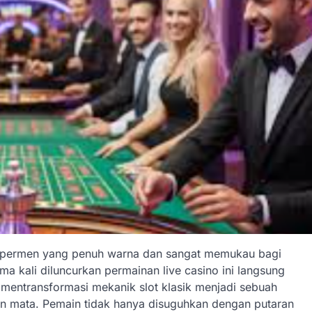
 permen yang penuh warna dan sangat memukau bagi
ma kali diluncurkan permainan live casino ini langsung
entransformasi mekanik slot klasik menjadi sebuah
n mata. Pemain tidak hanya disuguhkan dengan putaran