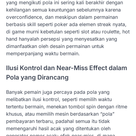
yang mengikuti pola ini sering kali berakhir dengan
kehilangan semua keuntungan sebelumnya karena
overconfidence, dan meskipun dalam permainan
berbasis skill seperti poker ada elemen streak nyata,
di game murni kebetulan seperti slot atau roulette, hot
hand hanyalah persepsi yang menyesatkan yang
dimanfaatkan oleh desain permainan untuk
memperpanjang waktu bermain.
Ilusi Kontrol dan Near-Miss Effect dalam
Pola yang Dirancang
Banyak pemain juga percaya pada pola yang
melibatkan ilusi kontrol, seperti memilih waktu
tertentu bermain, menekan tombol spin dengan ritme
khusus, atau memilih mesin berdasarkan “pola”
pembayaran terbaru, padahal semua itu tidak
memengaruhi hasil acak yang ditentukan oleh
generator nomor acak; efek near-miss, di mana