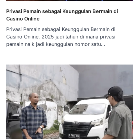
Privasi Pemain sebagai Keunggulan Bermain di
Casino Online
Privasi Pemain sebagai Keunggulan Bermain di
Casino Online. 2025 jadi tahun di mana privasi
pemain naik jadi keunggulan nomor satu…