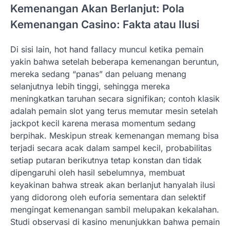
Kemenangan Akan Berlanjut: Pola
Kemenangan Casino: Fakta atau Ilusi
Di sisi lain, hot hand fallacy muncul ketika pemain
yakin bahwa setelah beberapa kemenangan beruntun,
mereka sedang “panas” dan peluang menang
selanjutnya lebih tinggi, sehingga mereka
meningkatkan taruhan secara signifikan; contoh klasik
adalah pemain slot yang terus memutar mesin setelah
jackpot kecil karena merasa momentum sedang
berpihak. Meskipun streak kemenangan memang bisa
terjadi secara acak dalam sampel kecil, probabilitas
setiap putaran berikutnya tetap konstan dan tidak
dipengaruhi oleh hasil sebelumnya, membuat
keyakinan bahwa streak akan berlanjut hanyalah ilusi
yang didorong oleh euforia sementara dan selektif
mengingat kemenangan sambil melupakan kekalahan.
Studi observasi di kasino menunjukkan bahwa pemain