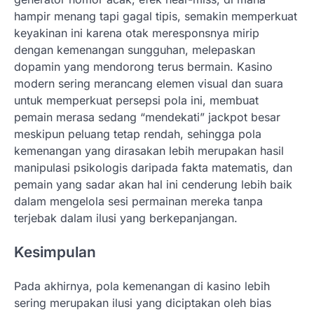
hampir menang tapi gagal tipis, semakin memperkuat
keyakinan ini karena otak meresponsnya mirip
dengan kemenangan sungguhan, melepaskan
dopamin yang mendorong terus bermain. Kasino
modern sering merancang elemen visual dan suara
untuk memperkuat persepsi pola ini, membuat
pemain merasa sedang “mendekati” jackpot besar
meskipun peluang tetap rendah, sehingga pola
kemenangan yang dirasakan lebih merupakan hasil
manipulasi psikologis daripada fakta matematis, dan
pemain yang sadar akan hal ini cenderung lebih baik
dalam mengelola sesi permainan mereka tanpa
terjebak dalam ilusi yang berkepanjangan.
Kesimpulan
Pada akhirnya, pola kemenangan di kasino lebih
sering merupakan ilusi yang diciptakan oleh bias