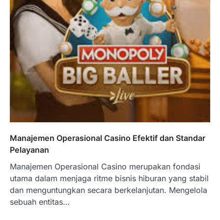
Manajemen Operasional Casino Efektif dan Standar
Pelayanan
Manajemen Operasional Casino merupakan fondasi
utama dalam menjaga ritme bisnis hiburan yang stabil
dan menguntungkan secara berkelanjutan. Mengelola
sebuah entitas…