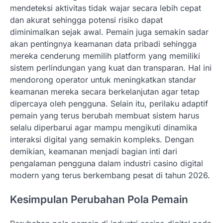
mendeteksi aktivitas tidak wajar secara lebih cepat
dan akurat sehingga potensi risiko dapat
diminimalkan sejak awal. Pemain juga semakin sadar
akan pentingnya keamanan data pribadi sehingga
mereka cenderung memilih platform yang memiliki
sistem perlindungan yang kuat dan transparan. Hal ini
mendorong operator untuk meningkatkan standar
keamanan mereka secara berkelanjutan agar tetap
dipercaya oleh pengguna. Selain itu, perilaku adaptif
pemain yang terus berubah membuat sistem harus
selalu diperbarui agar mampu mengikuti dinamika
interaksi digital yang semakin kompleks. Dengan
demikian, keamanan menjadi bagian inti dari
pengalaman pengguna dalam industri casino digital
modern yang terus berkembang pesat di tahun 2026.
Kesimpulan Perubahan Pola Pemain