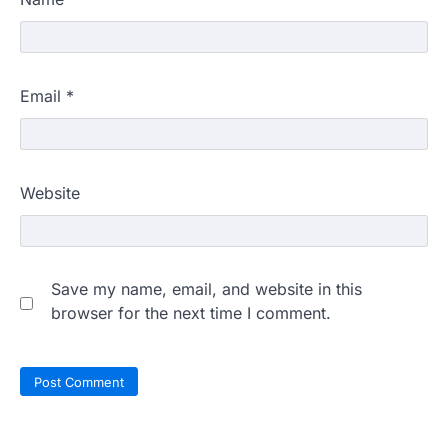
Email
*
Website
Save my name, email, and website in this
browser for the next time I comment.