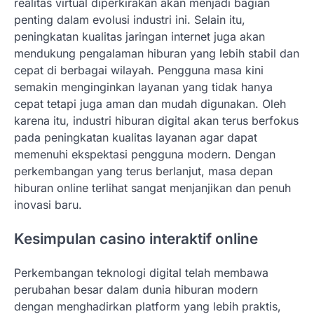
realitas virtual diperkirakan akan menjadi bagian
penting dalam evolusi industri ini. Selain itu,
peningkatan kualitas jaringan internet juga akan
mendukung pengalaman hiburan yang lebih stabil dan
cepat di berbagai wilayah. Pengguna masa kini
semakin menginginkan layanan yang tidak hanya
cepat tetapi juga aman dan mudah digunakan. Oleh
karena itu, industri hiburan digital akan terus berfokus
pada peningkatan kualitas layanan agar dapat
memenuhi ekspektasi pengguna modern. Dengan
perkembangan yang terus berlanjut, masa depan
hiburan online terlihat sangat menjanjikan dan penuh
inovasi baru.
Kesimpulan casino interaktif online
Perkembangan teknologi digital telah membawa
perubahan besar dalam dunia hiburan modern
dengan menghadirkan platform yang lebih praktis,