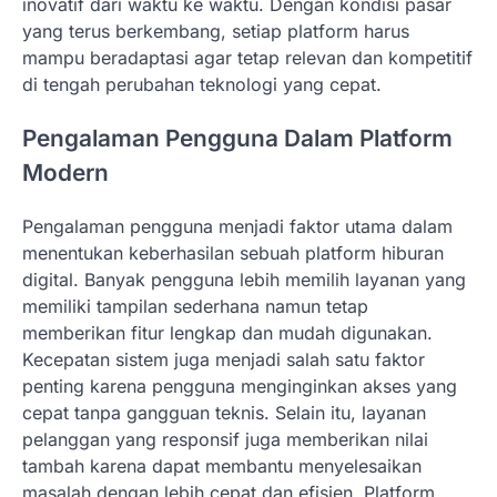
inovatif dari waktu ke waktu. Dengan kondisi pasar
yang terus berkembang, setiap platform harus
mampu beradaptasi agar tetap relevan dan kompetitif
di tengah perubahan teknologi yang cepat.
Pengalaman Pengguna Dalam Platform
Modern
Pengalaman pengguna menjadi faktor utama dalam
menentukan keberhasilan sebuah platform hiburan
digital. Banyak pengguna lebih memilih layanan yang
memiliki tampilan sederhana namun tetap
memberikan fitur lengkap dan mudah digunakan.
Kecepatan sistem juga menjadi salah satu faktor
penting karena pengguna menginginkan akses yang
cepat tanpa gangguan teknis. Selain itu, layanan
pelanggan yang responsif juga memberikan nilai
tambah karena dapat membantu menyelesaikan
masalah dengan lebih cepat dan efisien. Platform