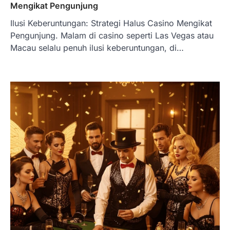
Mengikat Pengunjung
Ilusi Keberuntungan: Strategi Halus Casino Mengikat
Pengunjung. Malam di casino seperti Las Vegas atau
Macau selalu penuh ilusi keberuntungan, di…