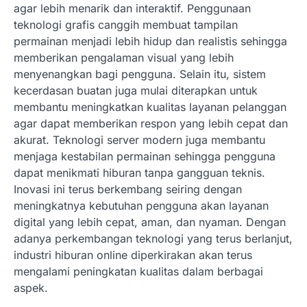
agar lebih menarik dan interaktif. Penggunaan
teknologi grafis canggih membuat tampilan
permainan menjadi lebih hidup dan realistis sehingga
memberikan pengalaman visual yang lebih
menyenangkan bagi pengguna. Selain itu, sistem
kecerdasan buatan juga mulai diterapkan untuk
membantu meningkatkan kualitas layanan pelanggan
agar dapat memberikan respon yang lebih cepat dan
akurat. Teknologi server modern juga membantu
menjaga kestabilan permainan sehingga pengguna
dapat menikmati hiburan tanpa gangguan teknis.
Inovasi ini terus berkembang seiring dengan
meningkatnya kebutuhan pengguna akan layanan
digital yang lebih cepat, aman, dan nyaman. Dengan
adanya perkembangan teknologi yang terus berlanjut,
industri hiburan online diperkirakan akan terus
mengalami peningkatan kualitas dalam berbagai
aspek.