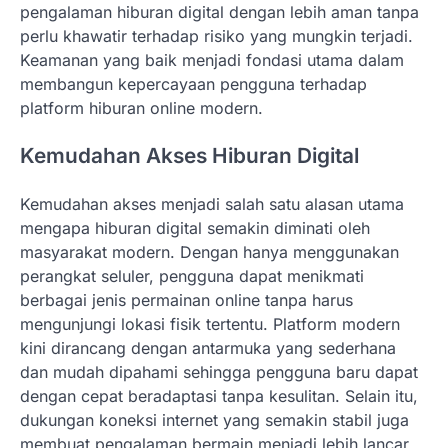
pengalaman hiburan digital dengan lebih aman tanpa
perlu khawatir terhadap risiko yang mungkin terjadi.
Keamanan yang baik menjadi fondasi utama dalam
membangun kepercayaan pengguna terhadap
platform hiburan online modern.
Kemudahan Akses Hiburan Digital
Kemudahan akses menjadi salah satu alasan utama
mengapa hiburan digital semakin diminati oleh
masyarakat modern. Dengan hanya menggunakan
perangkat seluler, pengguna dapat menikmati
berbagai jenis permainan online tanpa harus
mengunjungi lokasi fisik tertentu. Platform modern
kini dirancang dengan antarmuka yang sederhana
dan mudah dipahami sehingga pengguna baru dapat
dengan cepat beradaptasi tanpa kesulitan. Selain itu,
dukungan koneksi internet yang semakin stabil juga
membuat pengalaman bermain menjadi lebih lancar