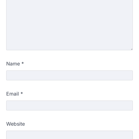
Name
*
Email
*
Website