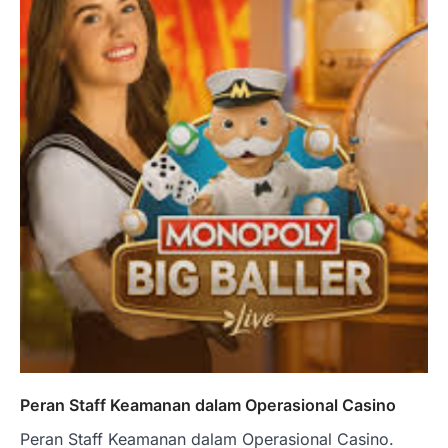
Peran Staff Keamanan dalam Operasional Casino
Peran Staff Keamanan dalam Operasional Casino.