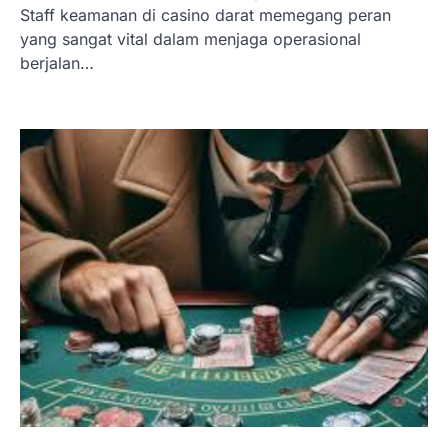
Staff keamanan di casino darat memegang peran
yang sangat vital dalam menjaga operasional
berjalan…