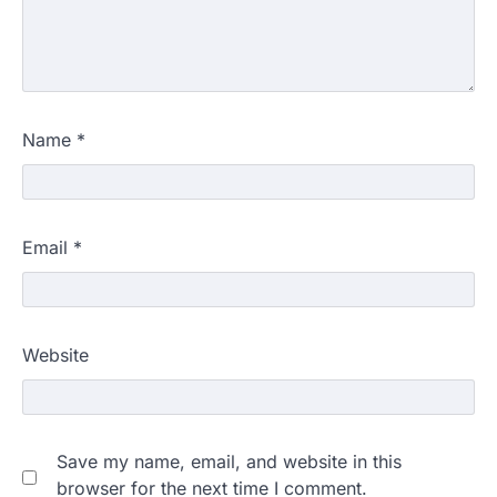
Name
*
Email
*
Website
Save my name, email, and website in this
browser for the next time I comment.