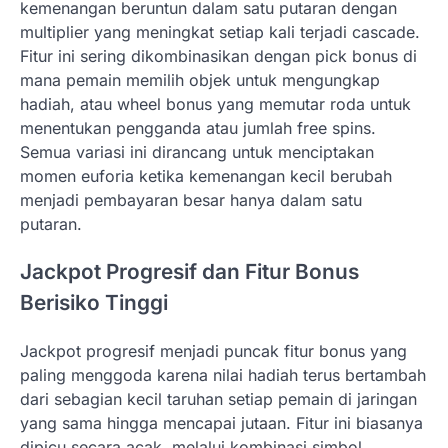
kemenangan beruntun dalam satu putaran dengan
multiplier yang meningkat setiap kali terjadi cascade.
Fitur ini sering dikombinasikan dengan pick bonus di
mana pemain memilih objek untuk mengungkap
hadiah, atau wheel bonus yang memutar roda untuk
menentukan pengganda atau jumlah free spins.
Semua variasi ini dirancang untuk menciptakan
momen euforia ketika kemenangan kecil berubah
menjadi pembayaran besar hanya dalam satu
putaran.
Jackpot Progresif dan Fitur Bonus
Berisiko Tinggi
Jackpot progresif menjadi puncak fitur bonus yang
paling menggoda karena nilai hadiah terus bertambah
dari sebagian kecil taruhan setiap pemain di jaringan
yang sama hingga mencapai jutaan. Fitur ini biasanya
dipicu secara acak, melalui kombinasi simbol