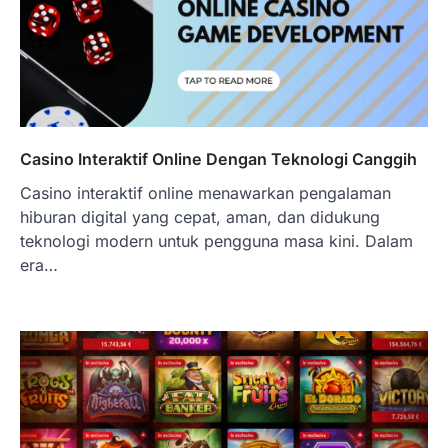
Casino Interaktif Online Dengan Teknologi Canggih
Casino interaktif online menawarkan pengalaman
hiburan digital yang cepat, aman, dan didukung
teknologi modern untuk pengguna masa kini. Dalam
era…