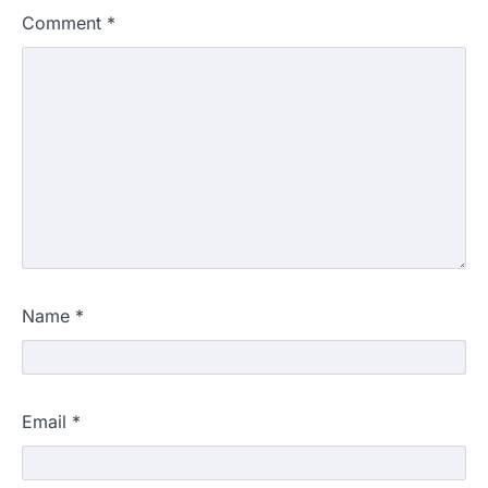
Comment
*
Name
*
Email
*