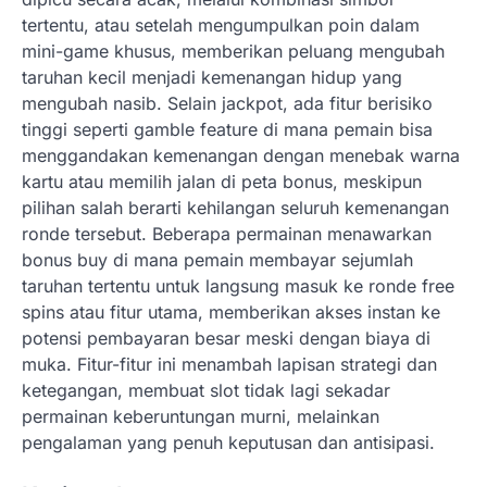
tertentu, atau setelah mengumpulkan poin dalam
mini-game khusus, memberikan peluang mengubah
taruhan kecil menjadi kemenangan hidup yang
mengubah nasib. Selain jackpot, ada fitur berisiko
tinggi seperti gamble feature di mana pemain bisa
menggandakan kemenangan dengan menebak warna
kartu atau memilih jalan di peta bonus, meskipun
pilihan salah berarti kehilangan seluruh kemenangan
ronde tersebut. Beberapa permainan menawarkan
bonus buy di mana pemain membayar sejumlah
taruhan tertentu untuk langsung masuk ke ronde free
spins atau fitur utama, memberikan akses instan ke
potensi pembayaran besar meski dengan biaya di
muka. Fitur-fitur ini menambah lapisan strategi dan
ketegangan, membuat slot tidak lagi sekadar
permainan keberuntungan murni, melainkan
pengalaman yang penuh keputusan dan antisipasi.