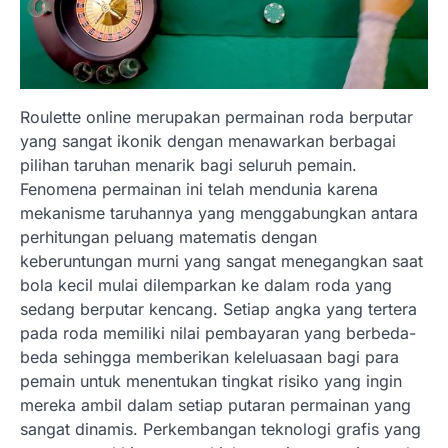
Roulette online merupakan permainan roda berputar
yang sangat ikonik dengan menawarkan berbagai
pilihan taruhan menarik bagi seluruh pemain.
Fenomena permainan ini telah mendunia karena
mekanisme taruhannya yang menggabungkan antara
perhitungan peluang matematis dengan
keberuntungan murni yang sangat menegangkan saat
bola kecil mulai dilemparkan ke dalam roda yang
sedang berputar kencang. Setiap angka yang tertera
pada roda memiliki nilai pembayaran yang berbeda-
beda sehingga memberikan keleluasaan bagi para
pemain untuk menentukan tingkat risiko yang ingin
mereka ambil dalam setiap putaran permainan yang
sangat dinamis. Perkembangan teknologi grafis yang