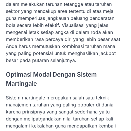
dalam melakukan taruhan tetangga atau taruhan
sektor yang mencakup area tertentu di atas meja
guna memperluas jangkauan peluang pendaratan
bola secara lebih efektif. Visualisasi yang jelas
mengenai letak setiap angka di dalam roda akan
memberikan rasa percaya diri yang lebih besar saat
Anda harus memutuskan kombinasi taruhan mana
yang paling potensial untuk menghasilkan jackpot
besar pada putaran selanjutnya.
Optimasi Modal Dengan Sistem
Martingale
Sistem martingale merupakan salah satu teknik
manajemen taruhan yang paling populer di dunia
karena prinsipnya yang sangat sederhana yaitu
dengan melipatgandakan nilai taruhan setiap kali
mengalami kekalahan guna mendapatkan kembali