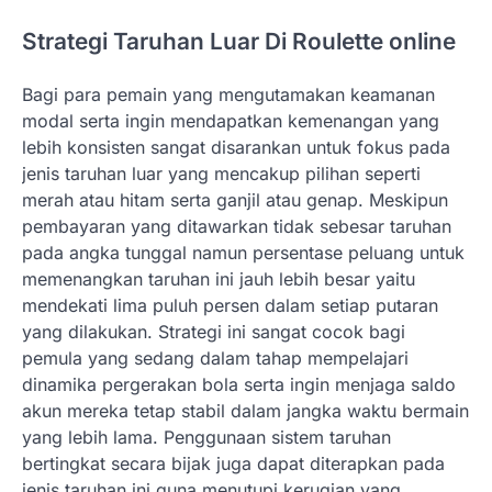
Strategi Taruhan Luar Di Roulette online
Bagi para pemain yang mengutamakan keamanan
modal serta ingin mendapatkan kemenangan yang
lebih konsisten sangat disarankan untuk fokus pada
jenis taruhan luar yang mencakup pilihan seperti
merah atau hitam serta ganjil atau genap. Meskipun
pembayaran yang ditawarkan tidak sebesar taruhan
pada angka tunggal namun persentase peluang untuk
memenangkan taruhan ini jauh lebih besar yaitu
mendekati lima puluh persen dalam setiap putaran
yang dilakukan. Strategi ini sangat cocok bagi
pemula yang sedang dalam tahap mempelajari
dinamika pergerakan bola serta ingin menjaga saldo
akun mereka tetap stabil dalam jangka waktu bermain
yang lebih lama. Penggunaan sistem taruhan
bertingkat secara bijak juga dapat diterapkan pada
jenis taruhan ini guna menutupi kerugian yang