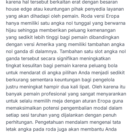
karena hal tersebut berkaitan erat dengan besaran
house edge atau keuntungan pihak penyedia layanan
yang akan dihadapi oleh pemain. Roda versi Eropa
hanya memiliki satu angka nol tunggal yang berwarna
hijau sehingga memberikan peluang kemenangan
yang sedikit lebih tinggi bagi pemain dibandingkan
dengan versi Amerika yang memiliki tambahan angka
nol ganda di dalamnya. Tambahan satu slot angka nol
ganda tersebut secara signifikan meningkatkan
tingkat kesulitan bagi pemain karena peluang bola
untuk mendarat di angka pilihan Anda menjadi sedikit
berkurang sementara keuntungan bagi pengelola
justru meningkat hampir dua kali lipat. Oleh karena itu
banyak pemain profesional yang sangat menyarankan
untuk selalu memilih meja dengan aturan Eropa guna
memaksimalkan potensi pengembalian modal dalam
setiap sesi taruhan yang dijalankan dengan penuh
perhitungan. Pengetahuan mendalam mengenai tata
letak angka pada roda juga akan membantu Anda