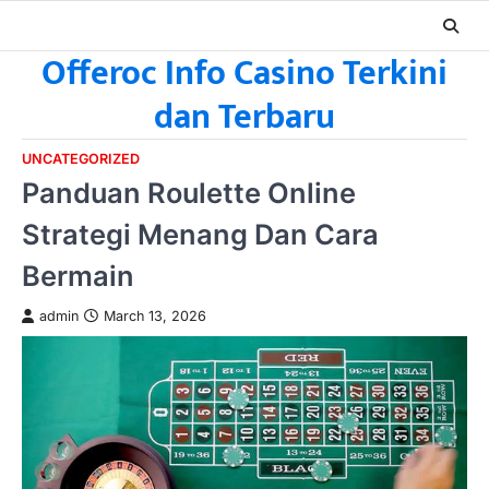
Skip
to
Offeroc Info Casino Terkini
content
dan Terbaru
UNCATEGORIZED
Panduan Roulette Online
Strategi Menang Dan Cara
Bermain
admin
March 13, 2026