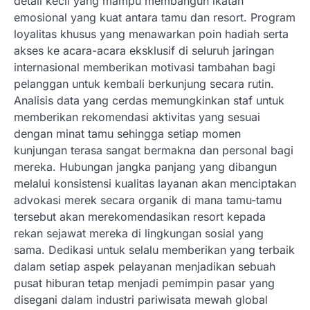
detail kecil yang mampu membangun ikatan
emosional yang kuat antara tamu dan resort. Program
loyalitas khusus yang menawarkan poin hadiah serta
akses ke acara-acara eksklusif di seluruh jaringan
internasional memberikan motivasi tambahan bagi
pelanggan untuk kembali berkunjung secara rutin.
Analisis data yang cerdas memungkinkan staf untuk
memberikan rekomendasi aktivitas yang sesuai
dengan minat tamu sehingga setiap momen
kunjungan terasa sangat bermakna dan personal bagi
mereka. Hubungan jangka panjang yang dibangun
melalui konsistensi kualitas layanan akan menciptakan
advokasi merek secara organik di mana tamu-tamu
tersebut akan merekomendasikan resort kepada
rekan sejawat mereka di lingkungan sosial yang
sama. Dedikasi untuk selalu memberikan yang terbaik
dalam setiap aspek pelayanan menjadikan sebuah
pusat hiburan tetap menjadi pemimpin pasar yang
disegani dalam industri pariwisata mewah global