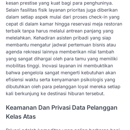
kesan prestise yang kuat bagi para penghuninya.
Selain fasilitas fisik layanan prioritas juga diberikan
dalam setiap aspek mulai dari proses check-in yang
cepat di dalam kamar hingga reservasi meja restoran
terbaik tanpa harus melalui antrean panjang yang
melelahkan. Kehadiran asisten pribadi yang siap
membantu mengatur jadwal pertemuan bisnis atau
agenda rekreasi lainnya memberikan nilai tambah
yang sangat dihargai oleh para tamu yang memiliki
mobilitas tinggi. Inovasi layanan ini membuktikan
bahwa pengelola sangat mengerti kebutuhan akan
efisiensi waktu serta kenyamanan psikologis yang
dibutuhkan oleh para pelanggan loyal mereka setiap
kali berkunjung ke destinasi hiburan tersebut.
Keamanan Dan Privasi Data Pelanggan
Kelas Atas