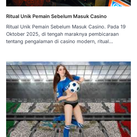
Ritual Unik Pemain Sebelum Masuk Casino
Ritual Unik Pemain Sebelum Masuk Casino. Pada 19
Oktober 2025, di tengah maraknya pembicaraan
tentang pengalaman di casino modern, ritual…