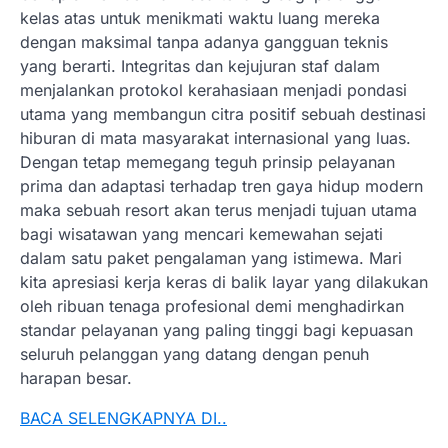
kelas atas untuk menikmati waktu luang mereka
dengan maksimal tanpa adanya gangguan teknis
yang berarti. Integritas dan kejujuran staf dalam
menjalankan protokol kerahasiaan menjadi pondasi
utama yang membangun citra positif sebuah destinasi
hiburan di mata masyarakat internasional yang luas.
Dengan tetap memegang teguh prinsip pelayanan
prima dan adaptasi terhadap tren gaya hidup modern
maka sebuah resort akan terus menjadi tujuan utama
bagi wisatawan yang mencari kemewahan sejati
dalam satu paket pengalaman yang istimewa. Mari
kita apresiasi kerja keras di balik layar yang dilakukan
oleh ribuan tenaga profesional demi menghadirkan
standar pelayanan yang paling tinggi bagi kepuasan
seluruh pelanggan yang datang dengan penuh
harapan besar.
BACA SELENGKAPNYA DI..