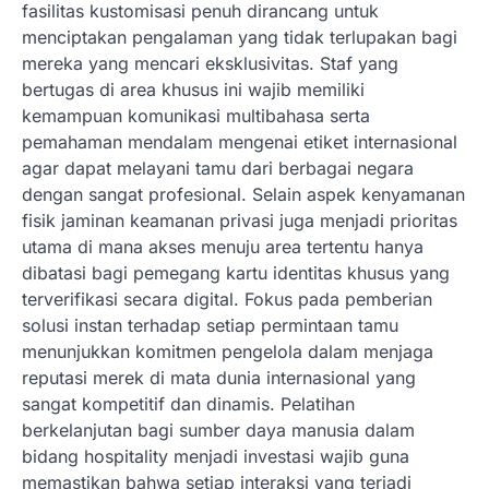
fasilitas kustomisasi penuh dirancang untuk
menciptakan pengalaman yang tidak terlupakan bagi
mereka yang mencari eksklusivitas. Staf yang
bertugas di area khusus ini wajib memiliki
kemampuan komunikasi multibahasa serta
pemahaman mendalam mengenai etiket internasional
agar dapat melayani tamu dari berbagai negara
dengan sangat profesional. Selain aspek kenyamanan
fisik jaminan keamanan privasi juga menjadi prioritas
utama di mana akses menuju area tertentu hanya
dibatasi bagi pemegang kartu identitas khusus yang
terverifikasi secara digital. Fokus pada pemberian
solusi instan terhadap setiap permintaan tamu
menunjukkan komitmen pengelola dalam menjaga
reputasi merek di mata dunia internasional yang
sangat kompetitif dan dinamis. Pelatihan
berkelanjutan bagi sumber daya manusia dalam
bidang hospitality menjadi investasi wajib guna
memastikan bahwa setiap interaksi yang terjadi