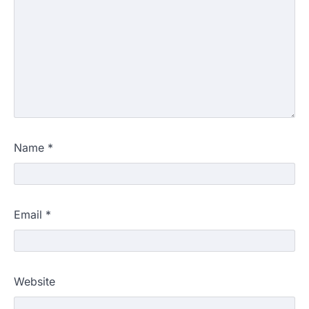
Name
*
Email
*
Website