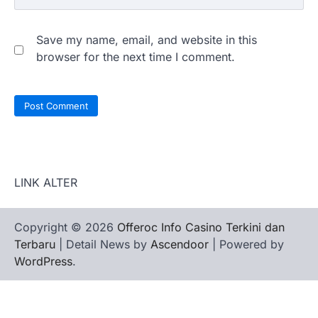
Save my name, email, and website in this
browser for the next time I comment.
LINK ALTER
Copyright © 2026
Offeroc Info Casino Terkini dan
Terbaru
| Detail News by
Ascendoor
| Powered by
WordPress
.