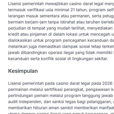
Lisensi pemerintah mewajibkan casino darat legal me
termasuk verifikasi usia minimal 21 tahun, program s
larangan masuk sementara atau permanen, serta petuga
bermain berjam-jam tanpa istirahat atau taruhan berle
perjudian di tempat yang mudah terlihat, menyediakan
kredit atau pinjaman di dalam lokasi untuk mencegah u
dialokasikan untuk program pencegahan kecanduan dan r
melainkan juga memastikan dampak sosial tetap terkend
jawab dibandingkan operasi ilegal yang tidak memilik
kecanduan serta konflik sosial di lingkungan sekitar.
Kesimpulan
Lisensi pemerintah pada casino darat legal pada 2026
permainan melalui sertifikasi perangkat, pengawasan 
perlindungan pemain melalui program tanggung jawab
audit independen, dan sanksi tegas bagi pelanggaran, c
memberikan hiburan aman sambil memberikan manfaat 
utama dengan casino ilegal yang penuh kecurangan, r