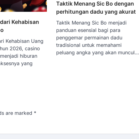
Taktik Menang Sic Bo dengan
perhitungan dadu yang akurat
dari Kehabisan
Taktik Menang Sic Bo menjadi
no
panduan esensial bagi para
penggemar permainan dadu
ri Kehabisan Uang
tradisional untuk memahami
ahun 2026, casino
peluang angka yang akan muncul
 menjadi hiburan
 aksesnya yang
lds are marked
*