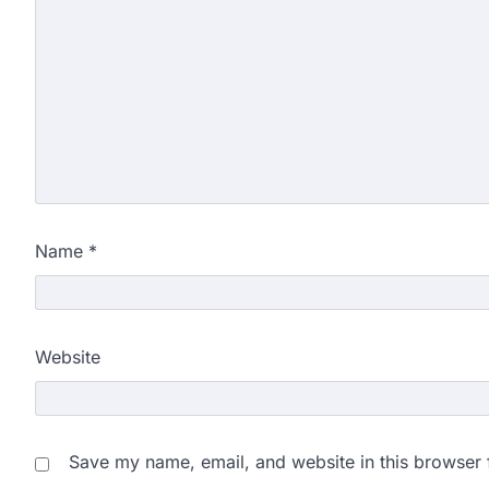
Name
*
Website
Save my name, email, and website in this browser 