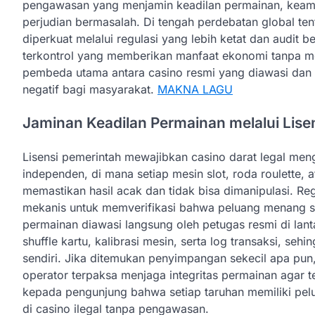
pengawasan yang menjamin keadilan permainan, keam
perjudian bermasalah. Di tengah perdebatan global ten
diperkuat melalui regulasi yang lebih ketat dan audit b
terkontrol yang memberikan manfaat ekonomi tanpa me
pembeda utama antara casino resmi yang diawasi dan 
negatif bagi masyarakat.
MAKNA LAGU
Jaminan Keadilan Permainan melalui Lise
Lisensi pemerintah mewajibkan casino darat legal men
independen, di mana setiap mesin slot, roda roulette, a
memastikan hasil acak dan tidak bisa dimanipulasi. Re
mekanis untuk memverifikasi bahwa peluang menang 
permainan diawasi langsung oleh petugas resmi di lant
shuffle kartu, kalibrasi mesin, serta log transaksi, se
sendiri. Jika ditemukan penyimpangan sekecil apa pun,
operator terpaksa menjaga integritas permainan agar te
kepada pengunjung bahwa setiap taruhan memiliki pelu
di casino ilegal tanpa pengawasan.