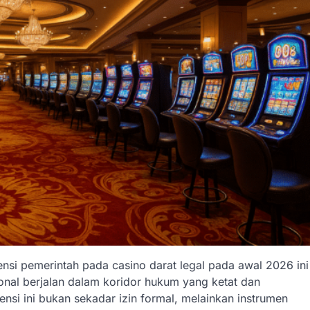
ensi pemerintah pada casino darat legal pada awal 2026 ini
nal berjalan dalam koridor hukum yang ketat dan
nsi ini bukan sekadar izin formal, melainkan instrumen