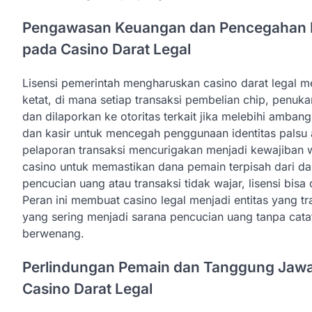
Pengawasan Keuangan dan Pencegahan Pe
pada Casino Darat Legal
Lisensi pemerintah mengharuskan casino darat legal
ketat, di mana setiap transaksi pembelian chip, penuka
dan dilaporkan ke otoritas terkait jika melebihi ambang 
dan kasir untuk mencegah penggunaan identitas palsu 
pelaporan transaksi mencurigakan menjadi kewajiban 
casino untuk memastikan dana pemain terpisah dari dan
pencucian uang atau transaksi tidak wajar, lisensi bis
Peran ini membuat casino legal menjadi entitas yang tr
yang sering menjadi sarana pencucian uang tanpa cata
berwenang.
Perlindungan Pemain dan Tanggung Jawab
Casino Darat Legal