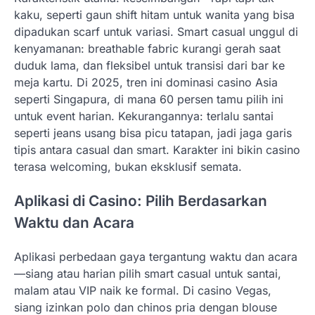
kaku, seperti gaun shift hitam untuk wanita yang bisa
dipadukan scarf untuk variasi. Smart casual unggul di
kenyamanan: breathable fabric kurangi gerah saat
duduk lama, dan fleksibel untuk transisi dari bar ke
meja kartu. Di 2025, tren ini dominasi casino Asia
seperti Singapura, di mana 60 persen tamu pilih ini
untuk event harian. Kekurangannya: terlalu santai
seperti jeans usang bisa picu tatapan, jadi jaga garis
tipis antara casual dan smart. Karakter ini bikin casino
terasa welcoming, bukan eksklusif semata.
Aplikasi di Casino: Pilih Berdasarkan
Waktu dan Acara
Aplikasi perbedaan gaya tergantung waktu dan acara
—siang atau harian pilih smart casual untuk santai,
malam atau VIP naik ke formal. Di casino Vegas,
siang izinkan polo dan chinos pria dengan blouse