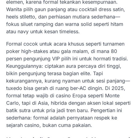
elemen, karena formal tekankan kesempurnaan.
Wanita pilih gaun panjang atau cocktail dress satin,
heels stiletto, dan perhiasan mutiara sederhana—
fokus siluet ramping dan warna solid seperti hitam
atau navy untuk kesan timeless.
Formal cocok untuk acara khusus seperti turnamen
poker high-stakes atau gala malam, di mana 80
persen pengunjung VIP pilih ini untuk hormati tradisi.
Keunggulannya: ciptakan aura percaya diri tinggi,
bikin pengunjung terasa bagian elite. Tapi
kekurangannya, kurang nyaman untuk sesi panjang—
tuxedo bisa gerah di ruang ber-AC dingin. Di 2025,
formal tetap wajib di casino Eropa seperti Monte
Carlo, tapi di Asia, hibrida dengan aksen lokal seperti
batik sutra untuk pria jadi tren baru. Pengertian ini
sederhana: formal adalah pernyataan respek ke
sejarah casino, bukan cuma pakaian.