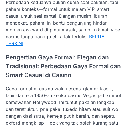
Perbedaan keduanya bukan cuma soal pakaian, tapi
paham konteks—formal untuk malam VIP, smart
casual untuk sesi santai. Dengan musim liburan
mendekat, pahami ini bantu pengunjung hindari
momen awkward di pintu masuk, sambil nikmati vibe
casino tanpa ganggu etika tak tertulis.
BERITA
TERKINI
Pengertian Gaya Formal: Elegan dan
Tradisional: Perbedaan Gaya Formal dan
Smart Casual di Casino
Gaya formal di casino wakili esensi glamor klasik,
lahir dari era 1950-an ketika casino Vegas jadi simbol
kemewahan Hollywood. Ini tuntut pakaian lengkap
dan terstruktur: pria pakai tuxedo hitam atau suit wol
dengan dasi sutra, kemeja putih bersih, dan sepatu
oxford mengkilap—look yang tak boleh kurang satu