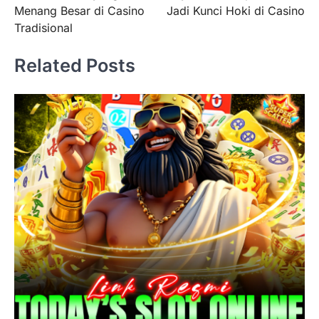
navigation
Menang Besar di Casino
Jadi Kunci Hoki di Casino
Tradisional
Related Posts