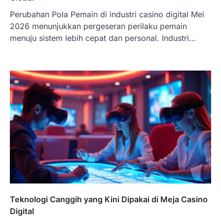
Perubahan Pola Pemain di industri casino digital Mei
2026 menunjukkan pergeseran perilaku pemain
menuju sistem lebih cepat dan personal. Industri…
Teknologi Canggih yang Kini Dipakai di Meja Casino
Digital