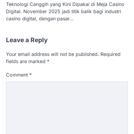
Teknologi Canggih yang Kini Dipakai di Meja Casino
Digital. November 2025 jadi titik balik bagi industri
casino digital, dengan pasar…
Leave a Reply
Your email address will not be published.
Required
fields are marked
*
Comment
*