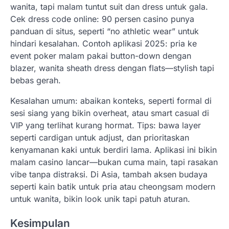
wanita, tapi malam tuntut suit dan dress untuk gala.
Cek dress code online: 90 persen casino punya
panduan di situs, seperti “no athletic wear” untuk
hindari kesalahan. Contoh aplikasi 2025: pria ke
event poker malam pakai button-down dengan
blazer, wanita sheath dress dengan flats—stylish tapi
bebas gerah.
Kesalahan umum: abaikan konteks, seperti formal di
sesi siang yang bikin overheat, atau smart casual di
VIP yang terlihat kurang hormat. Tips: bawa layer
seperti cardigan untuk adjust, dan prioritaskan
kenyamanan kaki untuk berdiri lama. Aplikasi ini bikin
malam casino lancar—bukan cuma main, tapi rasakan
vibe tanpa distraksi. Di Asia, tambah aksen budaya
seperti kain batik untuk pria atau cheongsam modern
untuk wanita, bikin look unik tapi patuh aturan.
Kesimpulan