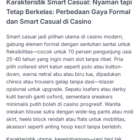
Karakteristik Smart Casual: Nyaman tapi
Tetap Berkelas: Perbedaan Gaya Formal
dan Smart Casual di Casino
Smart casual jadi pilihan utama di casino modern,
gabung elemen formal dengan sentuhan santai untuk
fleksibilitas—cocok untuk 70 persen pengunjung usia
25-40 tahun yang ingin main slot tanpa ribet. Pria
pilih collared shirt katun seperti polo atau button-
down, warna netral abu atau biru tua, dipadukan
chinos atau trousers gelap tanpa dasi—blazer
opsional untuk upgrade. Sepatu loafers atau derby
kulit bersih ganti oxford, sementara sneakers
minimalis putih boleh di casino progresif. Wanita
oleskan blouse sutra dengan wide-leg pants atau midi
skirt, heels block rendah atau flats untuk mobilitas,
aksesori seperti anting hoop kecil tanpa berlebih.
Karakteristik utama: keseimbangan—rapi tapi tak