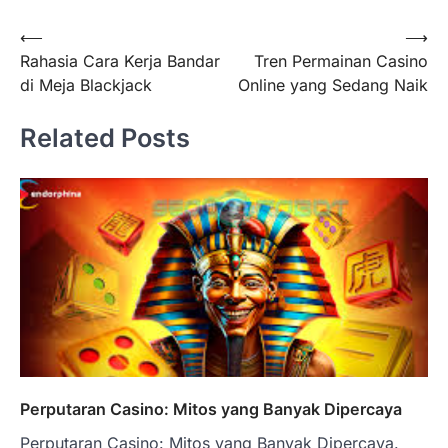
Post
⟵
⟶
Rahasia Cara Kerja Bandar
Tren Permainan Casino
navigation
di Meja Blackjack
Online yang Sedang Naik
Related Posts
Perputaran Casino: Mitos yang Banyak Dipercaya
Perputaran Casino: Mitos yang Banyak Dipercaya.