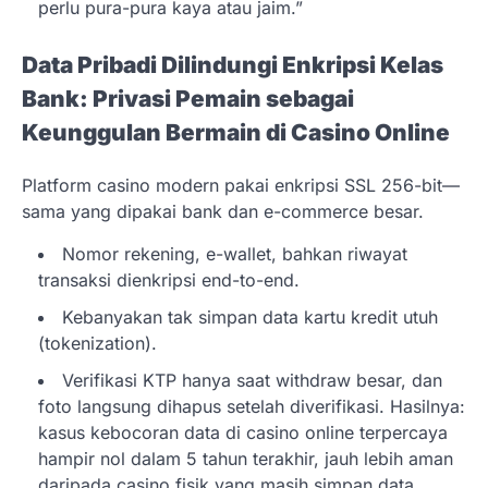
perlu pura-pura kaya atau jaim.”
Data Pribadi Dilindungi Enkripsi Kelas
Bank: Privasi Pemain sebagai
Keunggulan Bermain di Casino Online
Platform casino modern pakai enkripsi SSL 256-bit—
sama yang dipakai bank dan e-commerce besar.
Nomor rekening, e-wallet, bahkan riwayat
transaksi dienkripsi end-to-end.
Kebanyakan tak simpan data kartu kredit utuh
(tokenization).
Verifikasi KTP hanya saat withdraw besar, dan
foto langsung dihapus setelah diverifikasi. Hasilnya:
kasus kebocoran data di casino online terpercaya
hampir nol dalam 5 tahun terakhir, jauh lebih aman
daripada casino fisik yang masih simpan data