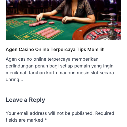
Agen Casino Online Terpercaya Tips Memilih
Agen casino online terpercaya memberikan
perlindungan penuh bagi setiap pemain yang ingin
menikmati taruhan kartu maupun mesin slot secara
daring…
Leave a Reply
Your email address will not be published.
Required
fields are marked
*