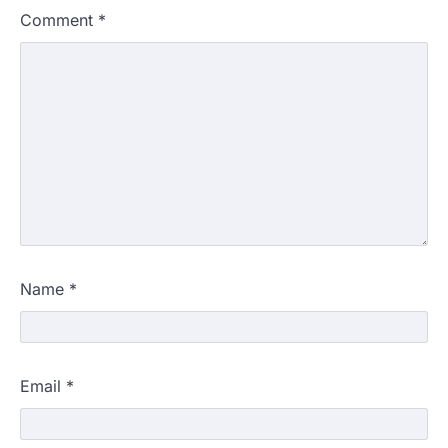
Comment
*
Name
*
Email
*