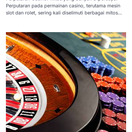
Perputaran pada permainan casino, terutama mesin
slot dan rolet, sering kali diselimuti berbagai mitos…