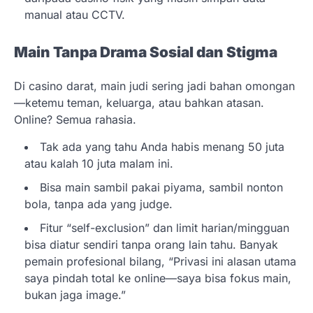
manual atau CCTV.
Main Tanpa Drama Sosial dan Stigma
Di casino darat, main judi sering jadi bahan omongan
—ketemu teman, keluarga, atau bahkan atasan.
Online? Semua rahasia.
Tak ada yang tahu Anda habis menang 50 juta
atau kalah 10 juta malam ini.
Bisa main sambil pakai piyama, sambil nonton
bola, tanpa ada yang judge.
Fitur “self-exclusion” dan limit harian/mingguan
bisa diatur sendiri tanpa orang lain tahu. Banyak
pemain profesional bilang, “Privasi ini alasan utama
saya pindah total ke online—saya bisa fokus main,
bukan jaga image.”