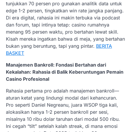
tunjukkan 70 persen pro gunakan analitik data untuk
edge 1-2 persen, tingkatkan win rate jangka panjang.
Di era digital, rahasia ini makin terbuka via podcast
dan forum, tapi intinya tetap: casino rumahnya
menang 95 persen waktu, pro bertahan lewat skill.
Kisah mereka ingatkan bahwa di meja, yang bertahan
bukan yang beruntung, tapi yang pintar.
BERITA
BASKET
Manajemen Bankroll: Fondasi Bertahan dari
Kekalahan: Rahasia di Balik Keberuntungan Pemain
Casino Profesional
Rahasia pertama pro adalah manajemen bankroll—
aturan ketat yang lindungi modal dari kehancuran.
Pro seperti Daniel Negreanu, juara WSOP tiga kali,
alokasikan hanya 1-2 persen bankroll per sesi,
misalnya 10 ribu dolar taruhan dari modal 500 ribu.
Ini cegah “tilt” setelah kalah streak, di mana emosi