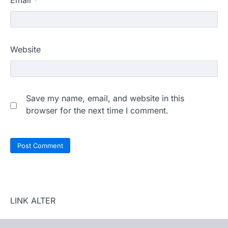
Email
*
Website
Save my name, email, and website in this
browser for the next time I comment.
LINK ALTER