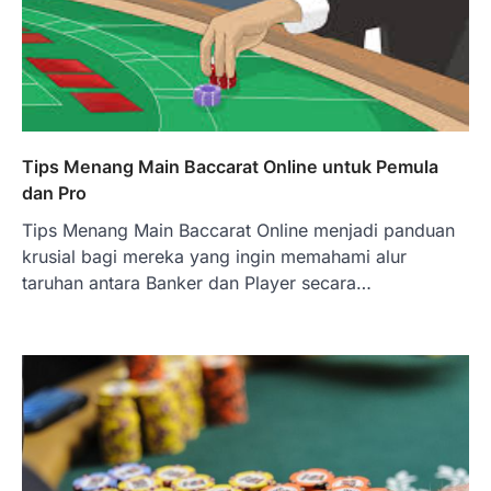
Tips Menang Main Baccarat Online untuk Pemula
dan Pro
Tips Menang Main Baccarat Online menjadi panduan
krusial bagi mereka yang ingin memahami alur
taruhan antara Banker dan Player secara…