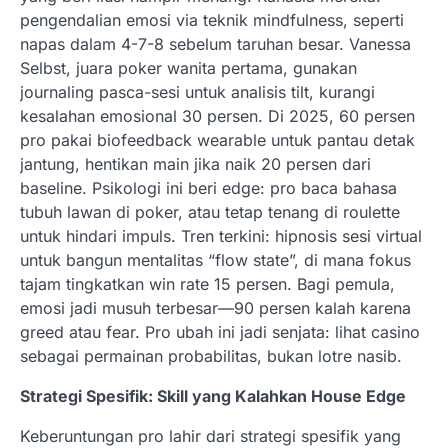
pengendalian emosi via teknik mindfulness, seperti
napas dalam 4-7-8 sebelum taruhan besar. Vanessa
Selbst, juara poker wanita pertama, gunakan
journaling pasca-sesi untuk analisis tilt, kurangi
kesalahan emosional 30 persen. Di 2025, 60 persen
pro pakai biofeedback wearable untuk pantau detak
jantung, hentikan main jika naik 20 persen dari
baseline. Psikologi ini beri edge: pro baca bahasa
tubuh lawan di poker, atau tetap tenang di roulette
untuk hindari impuls. Tren terkini: hipnosis sesi virtual
untuk bangun mentalitas “flow state”, di mana fokus
tajam tingkatkan win rate 15 persen. Bagi pemula,
emosi jadi musuh terbesar—90 persen kalah karena
greed atau fear. Pro ubah ini jadi senjata: lihat casino
sebagai permainan probabilitas, bukan lotre nasib.
Strategi Spesifik: Skill yang Kalahkan House Edge
Keberuntungan pro lahir dari strategi spesifik yang