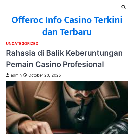
Skip
to
Offeroc Info Casino Terkini
content
dan Terbaru
UNCATEGORIZED
Rahasia di Balik Keberuntungan
Pemain Casino Profesional
admin
October 20, 2025