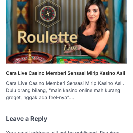
Cara Live Casino Memberi Sensasi Mirip Kasino Asli
Cara Live Casino Memberi Sensasi Mirip Kasino Asli.
Dulu orang bilang, “main kasino online mah kurang
greget, nggak ada feel-nya”.…
Leave a Reply
Your email address will not be published.
Required