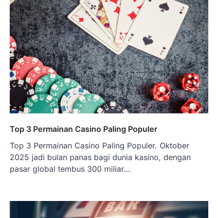
Top 3 Permainan Casino Paling Populer
Top 3 Permainan Casino Paling Populer. Oktober
2025 jadi bulan panas bagi dunia kasino, dengan
pasar global tembus 300 miliar…