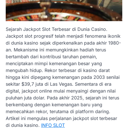
Sejarah Jackpot Slot Terbesar di Dunia Casino.
Jackpot slot progresif telah menjadi fenomena ikonik
di dunia kasino sejak diperkenalkan pada akhir 1980-
an. Mekanisme ini memungkinkan hadiah terus
bertambah dari kontribusi taruhan pemain,
menciptakan mimpi kemenangan besar yang
mengubah hidup. Rekor terbesar di kasino darat
hingga kini dipegang kemenangan pada 2003 senilai
sekitar $39,7 juta di Las Vegas. Sementara di era
digital, jackpot online mulai menyaingi dengan nilai
puluhan juta dolar. Pada akhir 2025, sejarah ini terus
berkembang dengan kemenangan baru yang
memecahkan rekor, terutama di platform daring.
Artikel ini mengulas perjalanan jackpot slot terbesar
di dunia kasino.
INFO SLOT