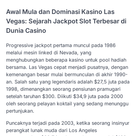
Awal Mula dan Dominasi Kasino Las
Vegas: Sejarah Jackpot Slot Terbesar di
Dunia Casino
Progressive jackpot pertama muncul pada 1986
melalui mesin linked di Nevada, yang
menghubungkan beberapa kasino untuk pool hadiah
bersama. Las Vegas cepat menjadi pusatnya, dengan
kemenangan besar mulai bermunculan di akhir 1990-
an. Salah satu yang legendaris adalah $27,5 juta pada
1998, dimenangkan seorang pensiunan pramugari
setelah taruhan $300. Diikuti $34,9 juta pada 2000
oleh seorang pelayan koktail yang sedang menunggu
pertunjukan.
Puncaknya terjadi pada 2003, ketika seorang insinyur
perangkat lunak muda dari Los Angeles