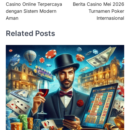
Casino Online Terpercaya
Berita Casino Mei 2026
navigation
dengan Sistem Modern
Turnamen Poker
Aman
Internasional
Related Posts