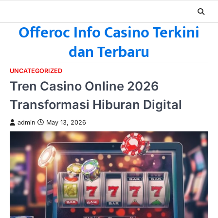
Skip
to
Offeroc Info Casino Terkini
content
dan Terbaru
UNCATEGORIZED
Tren Casino Online 2026
Transformasi Hiburan Digital
admin
May 13, 2026