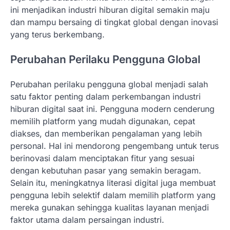
ini menjadikan industri hiburan digital semakin maju
dan mampu bersaing di tingkat global dengan inovasi
yang terus berkembang.
Perubahan Perilaku Pengguna Global
Perubahan perilaku pengguna global menjadi salah
satu faktor penting dalam perkembangan industri
hiburan digital saat ini. Pengguna modern cenderung
memilih platform yang mudah digunakan, cepat
diakses, dan memberikan pengalaman yang lebih
personal. Hal ini mendorong pengembang untuk terus
berinovasi dalam menciptakan fitur yang sesuai
dengan kebutuhan pasar yang semakin beragam.
Selain itu, meningkatnya literasi digital juga membuat
pengguna lebih selektif dalam memilih platform yang
mereka gunakan sehingga kualitas layanan menjadi
faktor utama dalam persaingan industri.